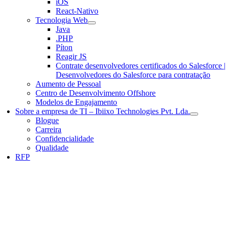
iOS
React-Nativo
Tecnologia Web
Java
.PHP
Píton
Reagir JS
Contrate desenvolvedores certificados do Salesforce |
Desenvolvedores do Salesforce para contratação
Aumento de Pessoal
Centro de Desenvolvimento Offshore
Modelos de Engajamento
Sobre a empresa de TI – Ibiixo Technologies Pvt. Lda.
Blogue
Carreira
Confidencialidade
Qualidade
RFP