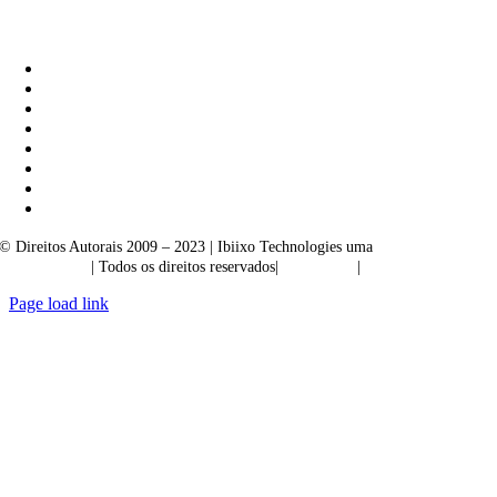
Ibiixo Soluções Empresariais
|
Akarta Exportações
© Direitos Autorais 2009 – 2023 | Ibiixo Technologies uma
empresa do
Grupo Ibiixo
| Todos os direitos reservados|
Qualidade
|
Confidencialidade
Page load link