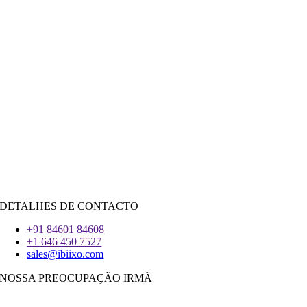
Retalho
|
Imobiliário
Redes Sociais
|
Recrutamento
CONTRATAR RECURSOS
Java
PHP
|
Salesforce
Python
|
Reagir.JS
|
Androide
iOS
|
React-Nativo
Flutter
DETALHES DE CONTACTO
+91 84601 84608
+1 646 450 7527
sales@ibiixo.com
NOSSA PREOCUPAÇÃO IRMÃ