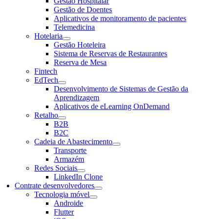
Gestão Hospitalar
Gestão de Doentes
Aplicativos de monitoramento de pacientes
Telemedicina
Hotelaria
Gestão Hoteleira
Sistema de Reservas de Restaurantes
Reserva de Mesa
Fintech
EdTech
Desenvolvimento de Sistemas de Gestão da
Aprendizagem
Aplicativos de eLearning OnDemand
Retalho
B2B
B2C
Cadeia de Abastecimento
Transporte
Armazém
Redes Sociais
LinkedIn Clone
Contrate desenvolvedores
Tecnologia móvel
Androide
Flutter