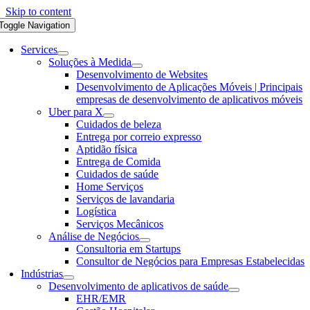
Skip to content
Toggle Navigation
Services
Soluções à Medida
Desenvolvimento de Websites
Desenvolvimento de Aplicações Móveis | Principais
empresas de desenvolvimento de aplicativos móveis
Uber para X
Cuidados de beleza
Entrega por correio expresso
Aptidão física
Entrega de Comida
Cuidados de saúde
Home Serviços
Serviços de lavandaria
Logística
Serviços Mecânicos
Análise de Negócios
Consultoria em Startups
Consultor de Negócios para Empresas Estabelecidas
Indústrias
Desenvolvimento de aplicativos de saúde
EHR/EMR