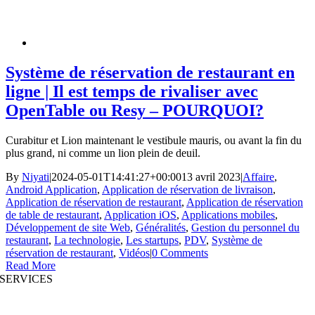
Système de réservation de restaurant en
ligne | Il est temps de rivaliser avec
OpenTable ou Resy – POURQUOI?
Curabitur et Lion maintenant le vestibule mauris, ou avant la fin du
plus grand, ni comme un lion plein de deuil.
By
Niyati
|
2024-05-01T14:41:27+00:00
13 avril 2023
|
Affaire
,
Android Application
,
Application de réservation de livraison
,
Application de réservation de restaurant
,
Application de réservation
de table de restaurant
,
Application iOS
,
Applications mobiles
,
Développement de site Web
,
Généralités
,
Gestion du personnel du
restaurant
,
La technologie
,
Les startups
,
PDV
,
Système de
réservation de restaurant
,
Vidéos
|
0 Comments
Read More
SERVICES
Développement de sites Web
|
Développement d’applications mobiles