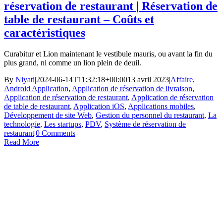
réservation de restaurant | Réservation de
table de restaurant – Coûts et
caractéristiques
Curabitur et Lion maintenant le vestibule mauris, ou avant la fin du
plus grand, ni comme un lion plein de deuil.
By
Niyati
|
2024-06-14T11:32:18+00:00
13 avril 2023
|
Affaire
,
Android Application
,
Application de réservation de livraison
,
Application de réservation de restaurant
,
Application de réservation
de table de restaurant
,
Application iOS
,
Applications mobiles
,
Développement de site Web
,
Gestion du personnel du restaurant
,
La
technologie
,
Les startups
,
PDV
,
Système de réservation de
restaurant
|
0 Comments
Read More