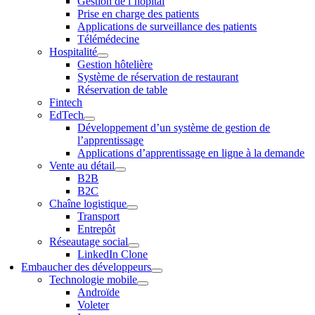
Gestion de l’hôpital
Prise en charge des patients
Applications de surveillance des patients
Télémédecine
Hospitalité
Gestion hôtelière
Système de réservation de restaurant
Réservation de table
Fintech
EdTech
Développement d’un système de gestion de
l’apprentissage
Applications d’apprentissage en ligne à la demande
Vente au détail
B2B
B2C
Chaîne logistique
Transport
Entrepôt
Réseautage social
LinkedIn Clone
Embaucher des développeurs
Technologie mobile
Androïde
Voleter