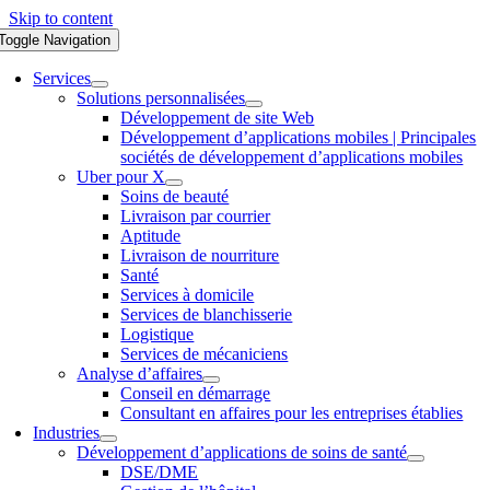
Skip to content
Toggle Navigation
Services
Solutions personnalisées
Développement de site Web
Développement d’applications mobiles | Principales
sociétés de développement d’applications mobiles
Uber pour X
Soins de beauté
Livraison par courrier
Aptitude
Livraison de nourriture
Santé
Services à domicile
Services de blanchisserie
Logistique
Services de mécaniciens
Analyse d’affaires
Conseil en démarrage
Consultant en affaires pour les entreprises établies
Industries
Développement d’applications de soins de santé
DSE/DME