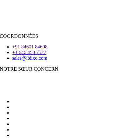
Réagissez.JS
|
Androïde
iOS
|
React-Native
Voleter
COORDONNÉES
+91 84601 84608
+1 646 450 7527
sales@ibiixo.com
NOTRE SŒUR CONCERN
Ibiixo Business Solutions
|
Akarta Exportations