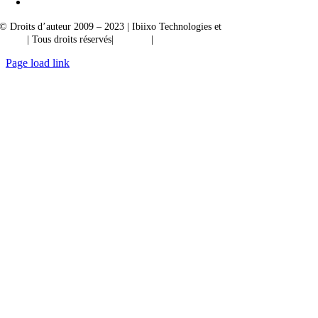
© Droits d’auteur 2009 – 2023 | Ibiixo Technologies et
société du groupe
Ibiixo
| Tous droits réservés|
Qualité
|
Confidentialité
Page load link