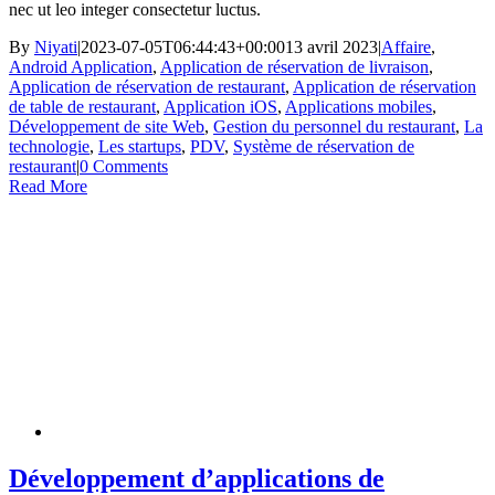
nec ut leo integer consectetur luctus.
By
Niyati
|
2023-07-05T06:44:43+00:00
13 avril 2023
|
Affaire
,
Android Application
,
Application de réservation de livraison
,
Application de réservation de restaurant
,
Application de réservation
de table de restaurant
,
Application iOS
,
Applications mobiles
,
Développement de site Web
,
Gestion du personnel du restaurant
,
La
technologie
,
Les startups
,
PDV
,
Système de réservation de
restaurant
|
0 Comments
Read More
Développement d’applications de