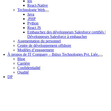
Ios
React-Native
Technologie Web
Java
.PHP
Python
React JS
Embauchez des développeurs Salesforce certifiés |
Développeurs Salesforce à embaucher
Augmentation du personnel
Centre de développement offshore
Modèles d’engagement
À propos de IT Company – Ibiixo Technologies Pvt. Ltée.
Blog
Carrière
Confidentialité
Qualité
DP