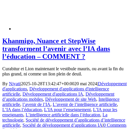
Khanmigo, Nuance et StepWise
transforment l’avenir avec l’IA dans
l’éducation – COMMENT ?
Curabitur et Lion maintenant le vestibule mauris, ou avant la fin du
plus grand, ni comme un lion plein de deuil.
By
Niyati
|
2025-10-28T13:42:47+00:00
20 mai 2024
|
Développement
d'applications
,
Développement d'applications d'intelligence
artificielle
,
Développement d'applications IA
,
Développement
d’applications mobiles
,
Développement de site Web
,
Intelligence
artificielle
,
l’avenir de l’IA
,
L’avenir de l’intelligence artificielle
,
L’IA dans l’éducation
,
L’IA pour l’enseignement
,
L’IA pour les
enseignants
,
L’intelligence artificielle dans l’éducation
,
La
technologie
,
Société de développement d’applications d’intelligence
artificielle
,
Société de développement d’applications IA
|
0 Comments