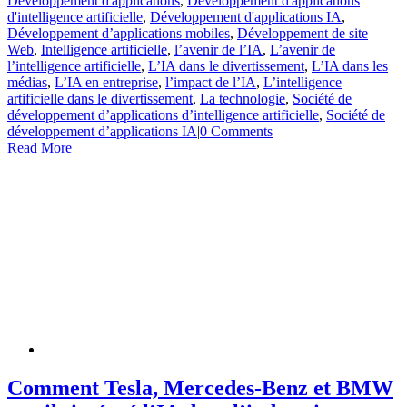
Développement d'applications
,
Développement d'applications
d'intelligence artificielle
,
Développement d'applications IA
,
Développement d’applications mobiles
,
Développement de site
Web
,
Intelligence artificielle
,
l’avenir de l’IA
,
L’avenir de
l’intelligence artificielle
,
L’IA dans le divertissement
,
L’IA dans les
médias
,
L’IA en entreprise
,
l’impact de l’IA
,
L’intelligence
artificielle dans le divertissement
,
La technologie
,
Société de
développement d’applications d’intelligence artificielle
,
Société de
développement d’applications IA
|
0 Comments
Read More
Comment Tesla, Mercedes-Benz et BMW