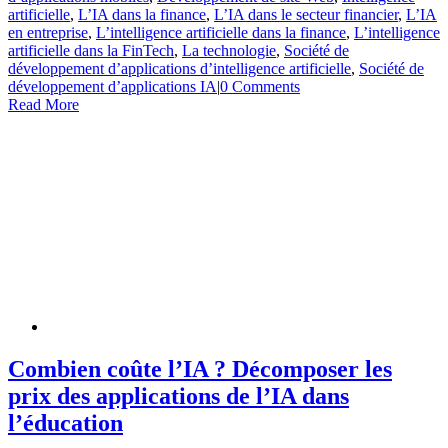
artificielle
,
L’IA dans la finance
,
L’IA dans le secteur financier
,
L’IA
en entreprise
,
L’intelligence artificielle dans la finance
,
L’intelligence
artificielle dans la FinTech
,
La technologie
,
Société de
développement d’applications d’intelligence artificielle
,
Société de
développement d’applications IA
|
0 Comments
Read More
Combien coûte l’IA ? Décomposer les
prix des applications de l’IA dans
l’éducation