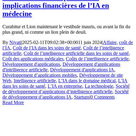
implications financières de l’IA en
médecine
Curabitur et Lion maintenant le vestibule mauris, ou avant la fin du
plus grand, ni comme un lion plein de deuil.
By
Niyati
|
2025-02-11T09:02:38+00:00
11 juin 2024
|
Affaire
,
coût de
l’IA
,
Coût de l’IA dans les soins de santé
,
Coût de l’intelligence
artificielle
,
Coût de l’intelligence artificielle dans les soins de santé
,
Coût des applications médicales
,
Coûts de l’intelligence artificielle
,
Développement d'applications
,
Développement d'applications
d'intelligence artificielle
,
Développement d'applications IA
,
Développement d’applications mobiles
,
Développement de site
Web
,
Intelligence artificielle
,
L’IA dans le domaine médical
,
L’IA
dans les soins de santé
,
L’IA en entreprise
,
La technologie
,
Société
de développement d’applications d’intelligence artificielle
,
Société
de développement d’applications IA
,
Startups
|
0 Comments
Read More