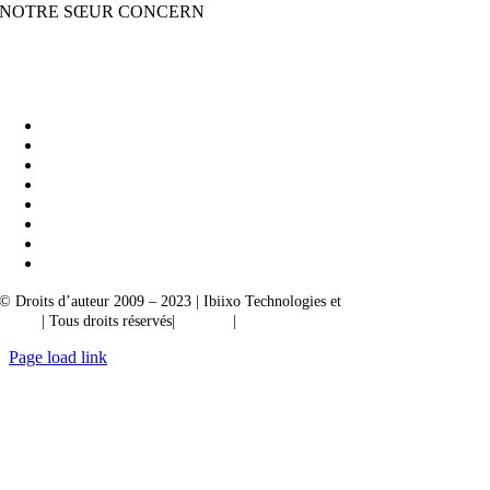
NOTRE SŒUR CONCERN
Ibiixo Business Solutions
|
Akarta Exportations
© Droits d’auteur 2009 – 2023 | Ibiixo Technologies et
société du groupe
Ibiixo
| Tous droits réservés|
Qualité
|
Confidentialité
Page load link