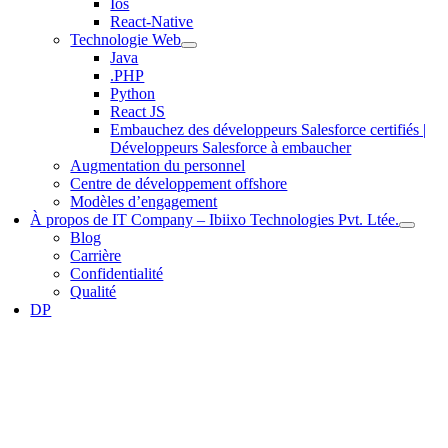
Ios
React-Native
Technologie Web
Java
.PHP
Python
React JS
Embauchez des développeurs Salesforce certifiés |
Développeurs Salesforce à embaucher
Augmentation du personnel
Centre de développement offshore
Modèles d’engagement
À propos de IT Company – Ibiixo Technologies Pvt. Ltée.
Blog
Carrière
Confidentialité
Qualité
DP