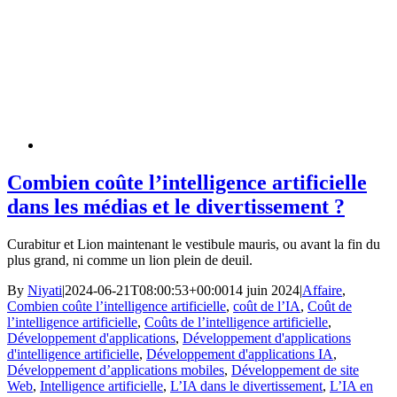
Combien coûte l’intelligence artificielle
dans les médias et le divertissement ?
Curabitur et Lion maintenant le vestibule mauris, ou avant la fin du
plus grand, ni comme un lion plein de deuil.
By
Niyati
|
2024-06-21T08:00:53+00:00
14 juin 2024
|
Affaire
,
Combien coûte l’intelligence artificielle
,
coût de l’IA
,
Coût de
l’intelligence artificielle
,
Coûts de l’intelligence artificielle
,
Développement d'applications
,
Développement d'applications
d'intelligence artificielle
,
Développement d'applications IA
,
Développement d’applications mobiles
,
Développement de site
Web
,
Intelligence artificielle
,
L’IA dans le divertissement
,
L’IA en