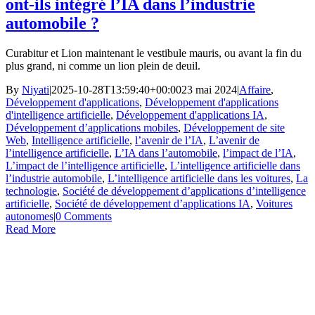
ont-ils intégré l’IA dans l’industrie
automobile ?
Curabitur et Lion maintenant le vestibule mauris, ou avant la fin du
plus grand, ni comme un lion plein de deuil.
By
Niyati
|
2025-10-28T13:59:40+00:00
23 mai 2024
|
Affaire
,
Développement d'applications
,
Développement d'applications
d'intelligence artificielle
,
Développement d'applications IA
,
Développement d’applications mobiles
,
Développement de site
Web
,
Intelligence artificielle
,
l’avenir de l’IA
,
L’avenir de
l’intelligence artificielle
,
L’IA dans l’automobile
,
l’impact de l’IA
,
L’impact de l’intelligence artificielle
,
L’intelligence artificielle dans
l’industrie automobile
,
L’intelligence artificielle dans les voitures
,
La
technologie
,
Société de développement d’applications d’intelligence
artificielle
,
Société de développement d’applications IA
,
Voitures
autonomes
|
0 Comments
Read More