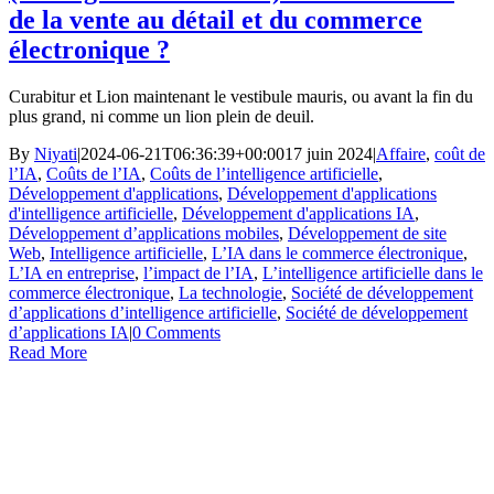
de la vente au détail et du commerce
électronique ?
Curabitur et Lion maintenant le vestibule mauris, ou avant la fin du
plus grand, ni comme un lion plein de deuil.
By
Niyati
|
2024-06-21T06:36:39+00:00
17 juin 2024
|
Affaire
,
coût de
l’IA
,
Coûts de l’IA
,
Coûts de l’intelligence artificielle
,
Développement d'applications
,
Développement d'applications
d'intelligence artificielle
,
Développement d'applications IA
,
Développement d’applications mobiles
,
Développement de site
Web
,
Intelligence artificielle
,
L’IA dans le commerce électronique
,
L’IA en entreprise
,
l’impact de l’IA
,
L’intelligence artificielle dans le
commerce électronique
,
La technologie
,
Société de développement
d’applications d’intelligence artificielle
,
Société de développement
d’applications IA
|
0 Comments
Read More