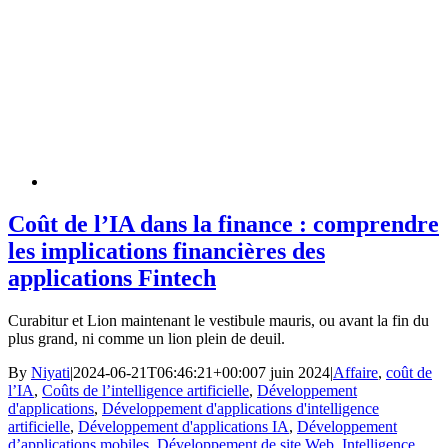
Coût de l’IA dans la finance : comprendre
les implications financières des
applications Fintech
Curabitur et Lion maintenant le vestibule mauris, ou avant la fin du
plus grand, ni comme un lion plein de deuil.
By
Niyati
|
2024-06-21T06:46:21+00:00
7 juin 2024
|
Affaire
,
coût de
l’IA
,
Coûts de l’intelligence artificielle
,
Développement
d'applications
,
Développement d'applications d'intelligence
artificielle
,
Développement d'applications IA
,
Développement
d’applications mobiles
,
Développement de site Web
,
Intelligence