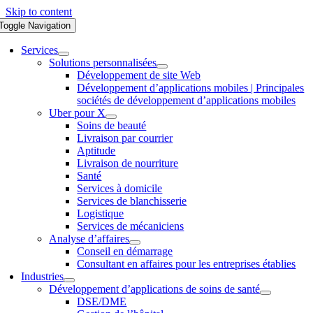
Skip to content
Toggle Navigation
Services
Solutions personnalisées
Développement de site Web
Développement d’applications mobiles | Principales
sociétés de développement d’applications mobiles
Uber pour X
Soins de beauté
Livraison par courrier
Aptitude
Livraison de nourriture
Santé
Services à domicile
Services de blanchisserie
Logistique
Services de mécaniciens
Analyse d’affaires
Conseil en démarrage
Consultant en affaires pour les entreprises établies
Industries
Développement d’applications de soins de santé
DSE/DME