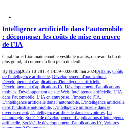
Intelligence artificielle dans l’automobile
: décomposer les coûts de mise en œuvre
de l’IA
Curabitur et Lion maintenant le vestibule mauris, ou avant la fin du
plus grand, ni comme un lion plein de deuil.
By
Niyati
|
2025-10-28T14:14:59+00:00
30 mai 2024
|
Affaire
,
Coûts
de l’intelligence artificielle
,
Développement d'applications
,
Développement d'applications d'intelligence artificielle
,
Développement d'applications IA
,
Développement d’applications
mobiles
,
Développement de site Web
,
Intelligence artificielle
,
L’IA
dans l’automobile
,
L’IA en entreprise
,
l’impact de l’IA
,
L’intelligence artificielle dans l’automobile
,
L’intelligence artificielle
dans l’industrie automobile
,
L’intelligence artificielle dans le
divertissement
,
L’intelligence artificielle dans les voitures
,
La
technologie
,
Société de développement d’applications d’intelligence
artificielle
,
Société de développement d’applications IA
,
Voitures
autonomes
|
0 Comments