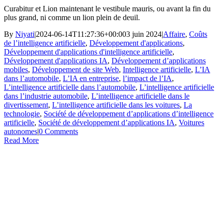
Curabitur et Lion maintenant le vestibule mauris, ou avant la fin du
plus grand, ni comme un lion plein de deuil.
By
Niyati
|
2024-06-14T11:27:36+00:00
3 juin 2024
|
Affaire
,
Coûts
de l’intelligence artificielle
,
Développement d'applications
,
Développement d'applications d'intelligence artificielle
,
Développement d'applications IA
,
Développement d’applications
mobiles
,
Développement de site Web
,
Intelligence artificielle
,
L’IA
dans l’automobile
,
L’IA en entreprise
,
l’impact de l’IA
,
L’intelligence artificielle dans l’automobile
,
L’intelligence artificielle
dans l’industrie automobile
,
L’intelligence artificielle dans le
divertissement
,
L’intelligence artificielle dans les voitures
,
La
technologie
,
Société de développement d’applications d’intelligence
artificielle
,
Société de développement d’applications IA
,
Voitures
autonomes
|
0 Comments
Read More