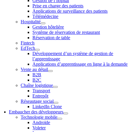
Gestion de l’hôpital
Prise en charge des patients
Applications de surveillance des patients
Télémédecine
Hospitalité
Gestion hôtelière
Système de réservation de restaurant
Réservation de table
Fintech
EdTech
Développement d’un système de gestion de
l’apprentissage
Applications d’apprentissage en ligne à la demande
Vente au détail
B2B
B2C
Chaîne logistique
Transport
Entrepôt
Réseautage social
LinkedIn Clone
Embaucher des développeurs
Technologie mobile
Androïde
Voleter