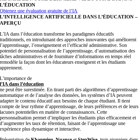
L’ÉDUCATION
Obtenez une évaluation gratuite de l’IA
L’INTELLIGENCE ARTIFICIELLE DANS L’ÉDUCATION –
APERÇU
L’IA dans l’éducation transforme les paradigmes éducatifs
traditionnels, en introduisant des approches innovantes qui améliorent
l’apprentissage, l’enseignement et l’efficacité administrative. Son
potentiel de personnalisation de l’apprentissage, d’automatisation des
tâches administratives et de fourniture d’informations en temps réel
remodèle la façon dont les éducateurs enseignent et les étudiants
apprennent.
L’importance de
l’IA dans l’éducation
ne peut être surestimée. En tirant parti des algorithmes d’apprentissage
automatique et de l’analyse des données, les systèmes d’IA peuvent
adapter le contenu éducatif aux besoins de chaque étudiant. Il tient
compte de leur rythme d’apprentissage, de leurs préférences et de leurs
lacunes potentielles en matière de connaissances. Cette
personnalisation permet d’impliquer les étudiants plus efficacement et
d’augmenter les taux de rétention, faisant de l’apprentissage une
expérience plus dynamique et interactive.
Présentation de
Khanmigo
,
Nuance
et
StepWise
, trois pionniers dans