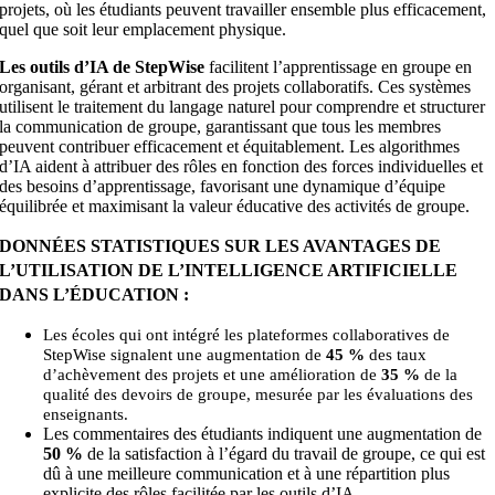
projets, où les étudiants peuvent travailler ensemble plus efficacement,
quel que soit leur emplacement physique.
Les outils d’IA de StepWise
facilitent l’apprentissage en groupe en
organisant, gérant et arbitrant des projets collaboratifs. Ces systèmes
utilisent le traitement du langage naturel pour comprendre et structurer
la communication de groupe, garantissant que tous les membres
peuvent contribuer efficacement et équitablement. Les algorithmes
d’IA aident à attribuer des rôles en fonction des forces individuelles et
des besoins d’apprentissage, favorisant une dynamique d’équipe
équilibrée et maximisant la valeur éducative des activités de groupe.
DONNÉES STATISTIQUES SUR LES AVANTAGES DE
L’UTILISATION DE L’INTELLIGENCE ARTIFICIELLE
DANS L’ÉDUCATION :
Les écoles qui ont intégré les plateformes collaboratives de
StepWise signalent une augmentation de
45 %
des taux
d’achèvement des projets et une amélioration de
35 %
de la
qualité des devoirs de groupe, mesurée par les évaluations des
enseignants.
Les commentaires des étudiants indiquent une augmentation de
50 %
de la satisfaction à l’égard du travail de groupe, ce qui est
dû à une meilleure communication et à une répartition plus
explicite des rôles facilitée par les outils d’IA.