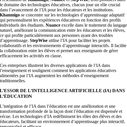
le domaine des technologies éducatives, chacun joue un rôle crucial
dans l’avancement de l’IA pour les éducateurs et les institutions.
Khanmigo
se concentre sur les technologies d’apprentissage adaptatif
qui personnalisent les expériences éducatives en fonction des profils
individuels des étudiants.
Nuance
excelle dans le traitement du langag
naturel, améliorant la communication entre les éducateurs et les élèves,
ce qui profite particulièrement aux personnes ayant des troubles
d’apprentissage.
StepWise
utilise l’IA pour faciliter les projets
collaboratifs et les environnements d’apprentissage interactifs. Il facilite
la collaboration entre les élèves et permet aux enseignants de gérer
efficacement les activités en classe.
Ces entreprises illustrent les diverses applications de l’IA dans
l’enseignement et soulignent comment les applications éducatives
alimentées par l’IA augmentent les méthodes d’enseignement
traditionnelles.
L’ESSOR DE L’INTELLIGENCE ARTIFICIELLE (IA) DANS
L’ÉDUCATION
L’intégration de l’IA dans l’éducation est une amélioration et une
transformation profonde de la façon dont l’éducation est dispensée et
vécue. Les technologies d’IA redéfinissent les rôles des élèves et des
éducateurs, facilitant un environnement d’apprentissage plus interactif,
personnalisé et efficace.