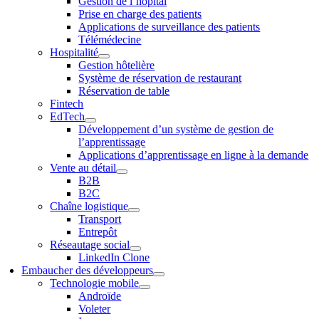
Gestion de l’hôpital
Prise en charge des patients
Applications de surveillance des patients
Télémédecine
Hospitalité
Gestion hôtelière
Système de réservation de restaurant
Réservation de table
Fintech
EdTech
Développement d’un système de gestion de
l’apprentissage
Applications d’apprentissage en ligne à la demande
Vente au détail
B2B
B2C
Chaîne logistique
Transport
Entrepôt
Réseautage social
LinkedIn Clone
Embaucher des développeurs
Technologie mobile
Androïde
Voleter