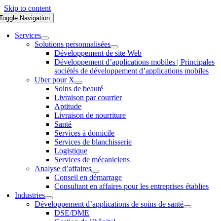
Skip to content
Toggle Navigation
Services
Solutions personnalisées
Développement de site Web
Développement d’applications mobiles | Principales
sociétés de développement d’applications mobiles
Uber pour X
Soins de beauté
Livraison par courrier
Aptitude
Livraison de nourriture
Santé
Services à domicile
Services de blanchisserie
Logistique
Services de mécaniciens
Analyse d’affaires
Conseil en démarrage
Consultant en affaires pour les entreprises établies
Industries
Développement d’applications de soins de santé
DSE/DME