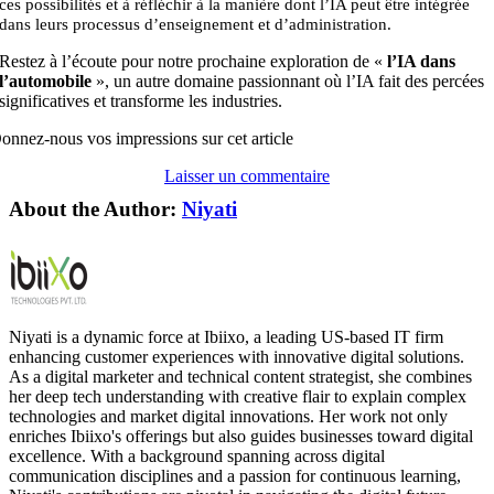
ces possibilités et à réfléchir à la manière dont l’IA peut être intégrée
dans leurs processus d’enseignement et d’administration.
Restez à l’écoute pour notre prochaine exploration de «
l’IA dans
l’automobile
», un autre domaine passionnant où l’IA fait des percées
significatives et transforme les industries.
onnez-nous vos impressions sur cet article
Laisser un commentaire
About the Author:
Niyati
Niyati is a dynamic force at Ibiixo, a leading US-based IT firm
enhancing customer experiences with innovative digital solutions.
As a digital marketer and technical content strategist, she combines
her deep tech understanding with creative flair to explain complex
technologies and market digital innovations. Her work not only
enriches Ibiixo's offerings but also guides businesses toward digital
excellence. With a background spanning across digital
communication disciplines and a passion for continuous learning,