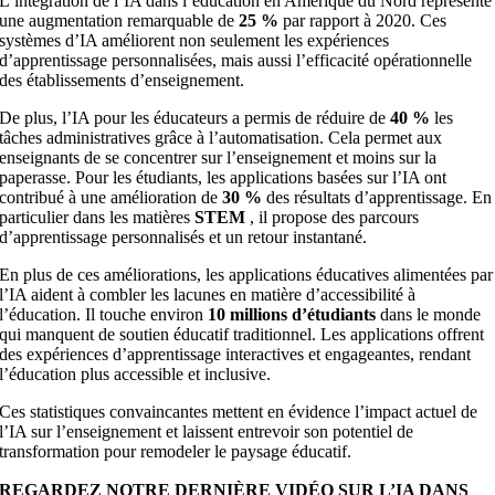
L’intégration de l’IA dans l’éducation en Amérique du Nord représente
une augmentation remarquable de
25 %
par rapport à 2020. Ces
systèmes d’IA améliorent non seulement les expériences
d’apprentissage personnalisées, mais aussi l’efficacité opérationnelle
des établissements d’enseignement.
De plus, l’IA pour les éducateurs a permis de réduire de
40 %
les
tâches administratives grâce à l’automatisation. Cela permet aux
enseignants de se concentrer sur l’enseignement et moins sur la
paperasse. Pour les étudiants, les applications basées sur l’IA ont
contribué à une amélioration de
30 %
des résultats d’apprentissage. En
particulier dans les matières
STEM
, il propose des parcours
d’apprentissage personnalisés et un retour instantané.
En plus de ces améliorations, les applications éducatives alimentées par
l’IA aident à combler les lacunes en matière d’accessibilité à
l’éducation. Il touche environ
10 millions d’étudiants
dans le monde
qui manquent de soutien éducatif traditionnel. Les applications offrent
des expériences d’apprentissage interactives et engageantes, rendant
l’éducation plus accessible et inclusive.
Ces statistiques convaincantes mettent en évidence l’impact actuel de
l’IA sur l’enseignement et laissent entrevoir son potentiel de
transformation pour remodeler le paysage éducatif.
REGARDEZ NOTRE DERNIÈRE VIDÉO SUR L’IA DANS