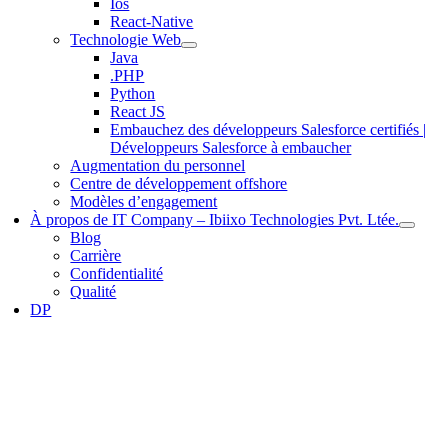
Ios
React-Native
Technologie Web
Java
.PHP
Python
React JS
Embauchez des développeurs Salesforce certifiés |
Développeurs Salesforce à embaucher
Augmentation du personnel
Centre de développement offshore
Modèles d’engagement
À propos de IT Company – Ibiixo Technologies Pvt. Ltée.
Blog
Carrière
Confidentialité
Qualité
DP