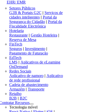
EHR/ EMR
Setores Públicos
G2B & Portais G2C
|
Serviços de
cidades inteligentes
|
Portal da
Segurança do Cidadão
|
Portal da
Fiscalidade Electrónica
Hotelaria
Restaurante
|
Gestão Hoteleira
|
Reserva de Mesa
FinTech
Seguros
|
Investimento
|
Pagamento de Faturação
EdTech
LMS
|
Aplicativos de eLearning
OnDemand
Redes Sociais
Aplicativo de namoro
|
Aplicativo
de rede profissional
Cadeia de abastecimento
Armazém
|
Transporte
Retalho
B2B
|
B2C
Contratar Recursos
Tecnologia móvel
React-Nativo
|
Flutter
|
iOS
|