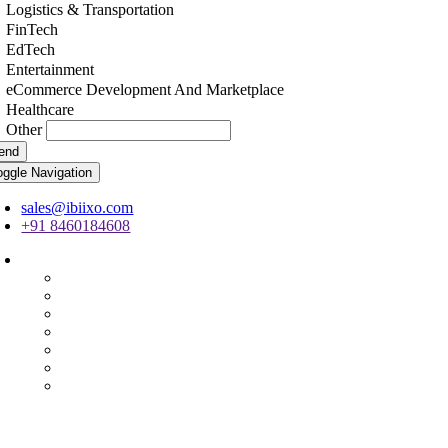
Logistics & Transportation
FinTech
EdTech
Entertainment
eCommerce Development And Marketplace
Healthcare
Other
end
oggle Navigation
sales@ibiixo.com
+91 8460184608