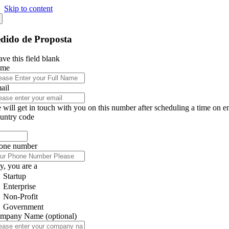
Skip to content
dido de Proposta
ve this field blank
ame
ail
 will get in touch with you on this number after scheduling a time on e
untry code
one number
y, you are a
Startup
Enterprise
Non-Profit
Government
mpany Name
(optional)