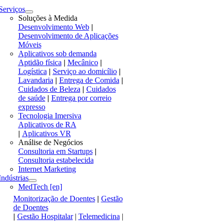
Serviços
Soluções à Medida
Desenvolvimento Web
|
Desenvolvimento de Aplicações
Móveis
Aplicativos sob demanda
Aptidão física
|
Mecânico
|
Logística
|
Serviço ao domicílio
|
Lavandaria
|
Entrega de Comida
|
Cuidados de Beleza
|
Cuidados
de saúde
|
Entrega por correio
expresso
Tecnologia Imersiva
Aplicativos de RA
|
Aplicativos VR
Análise de Negócios
Consultoria em Startups
|
Consultoria estabelecida
Internet Marketing
Indústrias
MedTech [en]
Monitorização de Doentes
|
Gestão
de Doentes
|
Gestão Hospitalar
|
Telemedicina
|