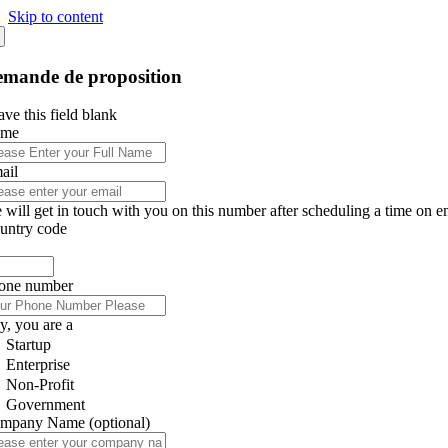
Skip to content
mande de proposition
ve this field blank
ame
ail
 will get in touch with you on this number after scheduling a time on e
untry code
one number
y, you are a
Startup
Enterprise
Non-Profit
Government
mpany Name
(optional)