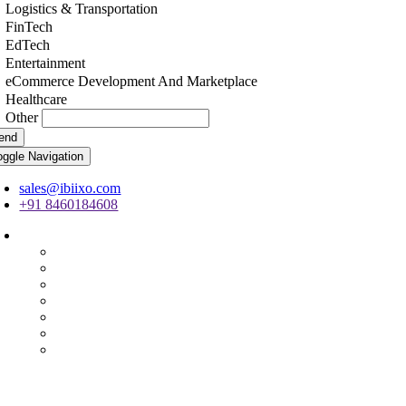
Logistics & Transportation
FinTech
EdTech
Entertainment
eCommerce Development And Marketplace
Healthcare
Other
end
oggle Navigation
sales@ibiixo.com
+91 8460184608