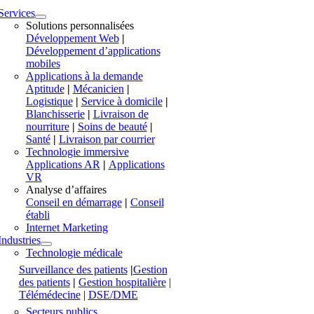
Services
Solutions personnalisées
Développement Web
|
Développement d’applications
mobiles
Applications à la demande
Aptitude
|
Mécanicien
|
Logistique
|
Service à domicile
|
Blanchisserie
|
Livraison de
nourriture
|
Soins de beauté
|
Santé
|
Livraison par courrier
Technologie immersive
Applications AR
|
Applications
VR
Analyse d’affaires
Conseil en démarrage
|
Conseil
établi
Internet Marketing
Industries
Technologie médicale
Surveillance des patients
|
Gestion
des patients
|
Gestion hospitalière
|
Télémédecine
|
DSE/DME
Secteurs publics