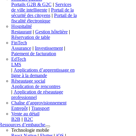
Portails G2B & G2C
|
Services
de ville intelligente
|
Portail de la
sécurité des citoyens
|
Portail de la
fiscalité électronique
Hospitalité
Restaurant
|
Gestion hôtelière
|
Réservation de table
FinTech
Assurance
|
Investissement
|
Paiement de facturation
EdTech
LMS
|
Applications d’apprentissage en
ligne à la demande
Réseautage social
Application de rencontres
|
Application de réseautage
professionnel
Chaîne d’approvisionnement
Entrepôt
|
Transport
Vente au détail
B2B
|
B2C
Ressources d’embauche
Technologie mobile
React-Native
|
Flutter
|
iOS
|