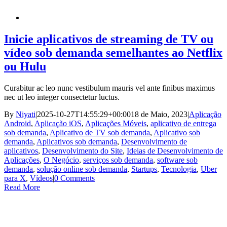
Inicie aplicativos de streaming de TV ou
vídeo sob demanda semelhantes ao Netflix
ou Hulu
Curabitur ac leo nunc vestibulum mauris vel ante finibus maximus
nec ut leo integer consectetur luctus.
By
Niyati
|
2025-10-27T14:55:29+00:00
18 de Maio, 2023
|
Aplicação
Android
,
Aplicação iOS
,
Aplicações Móveis
,
aplicativo de entrega
sob demanda
,
Aplicativo de TV sob demanda
,
Aplicativo sob
demanda
,
Aplicativos sob demanda
,
Desenvolvimento de
aplicativos
,
Desenvolvimento do Site
,
Ideias de Desenvolvimento de
Aplicações
,
O Negócio
,
serviços sob demanda
,
software sob
demanda
,
solução online sob demanda
,
Startups
,
Tecnologia
,
Uber
para X
,
Vídeos
|
0 Comments
Read More