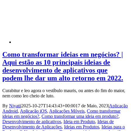
Como transformar ideias em negócios? |
Aqui estão as 10 principais ideias de
desenvolvimento de aplicativos que
podem lhe dar um alto retorno em 2022.
Curabitur e leo agora o vestíbulo mauris, ou antes do fim do maior,
nem como leo cheio de luto.
By
Niyati
|
2025-10-27T14:43:43+00:00
17 de Maio, 2023
|
Aplicação
Android
,
Aplicação iOS
,
Aplicações Móveis
,
Como transformar
ideias em negócios?
,
Como transformar uma ideia em produto?
,
Desenvolvimento de aplicativos
,
Ideia em Produto
,
Ideias de
Desenvolvimento de Aplicações
,
Ideias em Produtos
,
Ideias para o