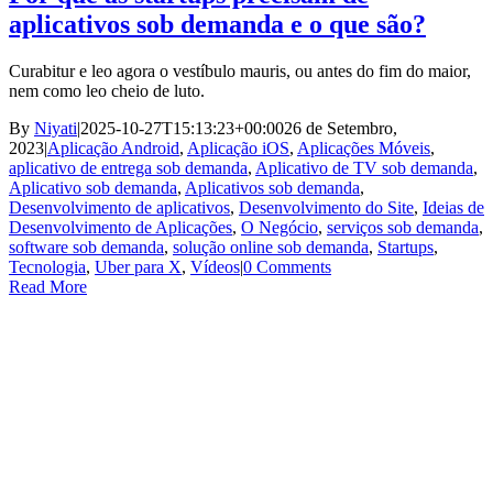
aplicativos sob demanda e o que são?
Curabitur e leo agora o vestíbulo mauris, ou antes do fim do maior,
nem como leo cheio de luto.
By
Niyati
|
2025-10-27T15:13:23+00:00
26 de Setembro,
2023
|
Aplicação Android
,
Aplicação iOS
,
Aplicações Móveis
,
aplicativo de entrega sob demanda
,
Aplicativo de TV sob demanda
,
Aplicativo sob demanda
,
Aplicativos sob demanda
,
Desenvolvimento de aplicativos
,
Desenvolvimento do Site
,
Ideias de
Desenvolvimento de Aplicações
,
O Negócio
,
serviços sob demanda
,
software sob demanda
,
solução online sob demanda
,
Startups
,
Tecnologia
,
Uber para X
,
Vídeos
|
0 Comments
Read More