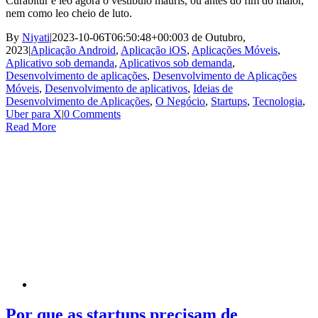
Curabitur e leo agora o vestíbulo mauris, ou antes do fim do maior,
nem como leo cheio de luto.
By
Niyati
|
2023-10-06T06:50:48+00:00
3 de Outubro,
2023
|
Aplicação Android
,
Aplicação iOS
,
Aplicações Móveis
,
Aplicativo sob demanda
,
Aplicativos sob demanda
,
Desenvolvimento de aplicações
,
Desenvolvimento de Aplicações
Móveis
,
Desenvolvimento de aplicativos
,
Ideias de
Desenvolvimento de Aplicações
,
O Negócio
,
Startups
,
Tecnologia
,
Uber para X
|
0 Comments
Read More
Por que as startups precisam de