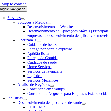
Skip to content
Toggle Navigation
Services
Soluções à Medida
Desenvolvimento de Websites
Desenvolvimento de Aplicações Móveis | Principais
empresas de desenvolvimento de aplicativos móveis
Uber para X
Cuidados de beleza
Entrega por correio expresso
Aptidão física
Entrega de Comida
Cuidados de saúde
Home Serviços
Serviços de lavandaria
Logística
Serviços Mecânicos
Análise de Negócios
Consultoria em Startups
Consultor de Negócios para Empresas Estabelecidas
Indústrias
Desenvolvimento de aplicativos de saúde
EHR/EMR