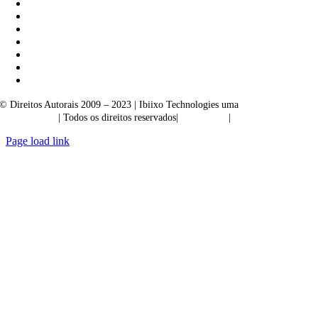
© Direitos Autorais 2009 – 2023 | Ibiixo Technologies uma
empresa do
Grupo Ibiixo
| Todos os direitos reservados|
Qualidade
|
Confidencialidade
Page load link