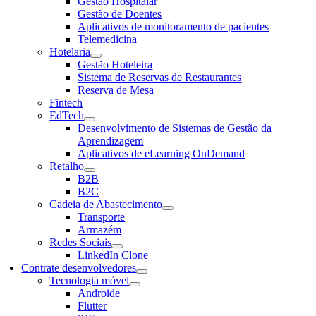
Gestão Hospitalar
Gestão de Doentes
Aplicativos de monitoramento de pacientes
Telemedicina
Hotelaria
Gestão Hoteleira
Sistema de Reservas de Restaurantes
Reserva de Mesa
Fintech
EdTech
Desenvolvimento de Sistemas de Gestão da
Aprendizagem
Aplicativos de eLearning OnDemand
Retalho
B2B
B2C
Cadeia de Abastecimento
Transporte
Armazém
Redes Sociais
LinkedIn Clone
Contrate desenvolvedores
Tecnologia móvel
Androide
Flutter