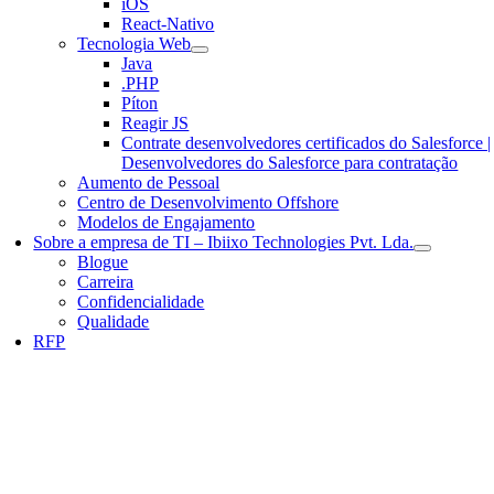
iOS
React-Nativo
Tecnologia Web
Java
.PHP
Píton
Reagir JS
Contrate desenvolvedores certificados do Salesforce |
Desenvolvedores do Salesforce para contratação
Aumento de Pessoal
Centro de Desenvolvimento Offshore
Modelos de Engajamento
Sobre a empresa de TI – Ibiixo Technologies Pvt. Lda.
Blogue
Carreira
Confidencialidade
Qualidade
RFP