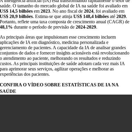
A inteligência artificial (IA) está transformando rapidamente o setor de
saúde. O tamanho do mercado global de IA na saúde foi avaliado em
US$ 14,5 bilhões
em
2023
. No ano fiscal de
2024
, foi avaliado em
US$ 20,9 bilhões
. Estima-se que atinja
US$ 148,4 bilhões
até
2029
.
Portanto, reflete uma taxa composta de crescimento anual (CAGR) de
48,1%
durante o período de previsão de
2024-2029
.
As principais áreas que impulsionam esse crescimento incluem
aplicações de IA em diagnóstico, medicina personalizada e
gerenciamento de pacientes. A capacidade da IA de analisar grandes
conjuntos de dados e fornecer insights acionáveis está revolucionando
o atendimento ao paciente, melhorando os resultados e reduzindo
custos. As principais instituições de saúde adotam cada vez mais IA
para aprimorar seus serviços, agilizar operações e melhorar as
experiências dos pacientes.
CONFIRA O VÍDEO SOBRE ESTATÍSTICAS DE IA NA
SAÚDE