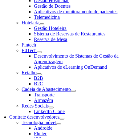
Gestão Hospitalar
Gestão de Doentes
Aplicativos de monitoramento de pacientes
Telemedicina
Hotelaria
Gestão Hoteleira
Sistema de Reservas de Restaurantes
Reserva de Mesa
Fintech
EdTech
Desenvolvimento de Sistemas de Gestão da
Aprendizagem
Aplicativos de eLearning OnDemand
Retalho
B2B
B2C
Cadeia de Abastecimento
Transporte
Armazém
Redes Sociais
LinkedIn Clone
Contrate desenvolvedores
Tecnologia móvel
Androide
Flutter