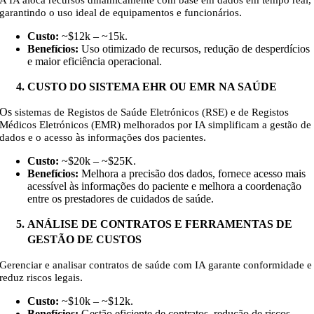
A IA aloca recursos dinamicamente com base em dados em tempo real,
.
garantindo o uso ideal de equipamentos e funcionários
Custo:
~$12k – ~15k
.
Benefícios:
Uso otimizado de recursos, redução de desperdícios
e maior eficiência operacional.
CUSTO DO SISTEMA EHR OU EMR NA SAÚDE
Os
sistemas de Registos de Saúde Eletrónicos (RSE) e de Registos
Médicos Eletrónicos (EMR) melhorados por IA simplificam a gestão de
.
dados e o acesso às informações dos pacientes
Custo:
~$20k – ~$25K
.
Benefícios:
Melhora a precisão dos dados, fornece acesso mais
acessível às informações do paciente e melhora a coordenação
entre os prestadores de cuidados de saúde.
ANÁLISE DE CONTRATOS E FERRAMENTAS DE
GESTÃO DE CUSTOS
Gerenciar e analisar contratos de saúde com IA garante conformidade e
.
reduz riscos legais
Custo:
~$10k – ~$12k
.
Benefícios:
Gestão eficiente de contratos, redução de riscos