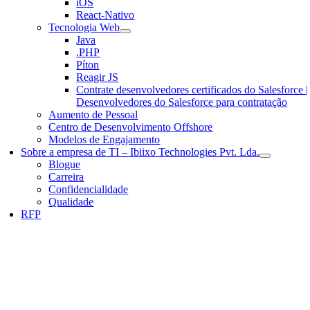
iOS
React-Nativo
Tecnologia Web
Java
.PHP
Píton
Reagir JS
Contrate desenvolvedores certificados do Salesforce |
Desenvolvedores do Salesforce para contratação
Aumento de Pessoal
Centro de Desenvolvimento Offshore
Modelos de Engajamento
Sobre a empresa de TI – Ibiixo Technologies Pvt. Lda.
Blogue
Carreira
Confidencialidade
Qualidade
RFP