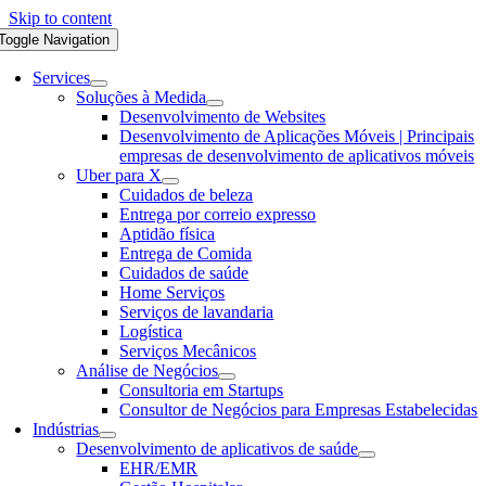
Skip to content
Toggle Navigation
Services
Soluções à Medida
Desenvolvimento de Websites
Desenvolvimento de Aplicações Móveis | Principais
empresas de desenvolvimento de aplicativos móveis
Uber para X
Cuidados de beleza
Entrega por correio expresso
Aptidão física
Entrega de Comida
Cuidados de saúde
Home Serviços
Serviços de lavandaria
Logística
Serviços Mecânicos
Análise de Negócios
Consultoria em Startups
Consultor de Negócios para Empresas Estabelecidas
Indústrias
Desenvolvimento de aplicativos de saúde
EHR/EMR