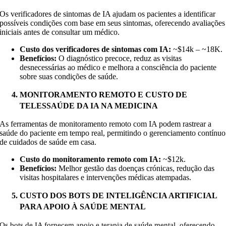
Os verificadores de sintomas de IA ajudam os pacientes a identificar
possíveis condições com base em seus sintomas, oferecendo avaliações
iniciais antes de consultar um médico.
Custo dos verificadores de sintomas com IA:
~$14k – ~18K
.
Benefícios:
O diagnóstico precoce, reduz as visitas
desnecessárias ao médico e melhora a consciência do paciente
sobre suas condições de saúde.
MONITORAMENTO REMOTO E CUSTO DE
TELESSAÚDE DA IA NA MEDICINA
As ferramentas de monitoramento remoto com IA podem rastrear a
saúde do paciente em tempo real, permitindo o gerenciamento contínuo
de cuidados de saúde em casa.
Custo do monitoramento remoto com IA:
~
$12k
.
Benefícios:
Melhor gestão das doenças crónicas, redução das
visitas hospitalares e intervenções médicas atempadas.
CUSTO DOS BOTS DE INTELIGÊNCIA ARTIFICIAL
PARA APOIO À SAÚDE MENTAL
Os bots de IA fornecem apoio e terapia de saúde mental, oferecendo