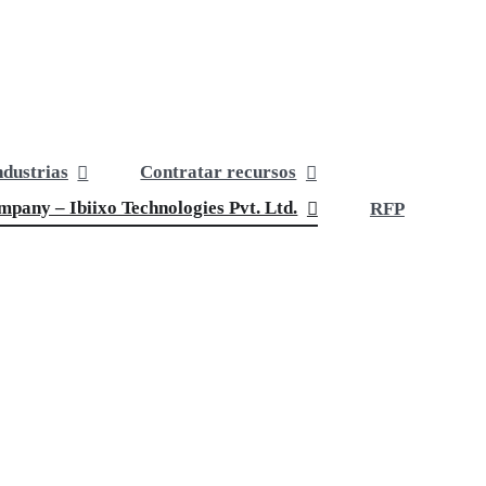
ndustrias
Contratar recursos
pany – Ibiixo Technologies Pvt. Ltd.
RFP