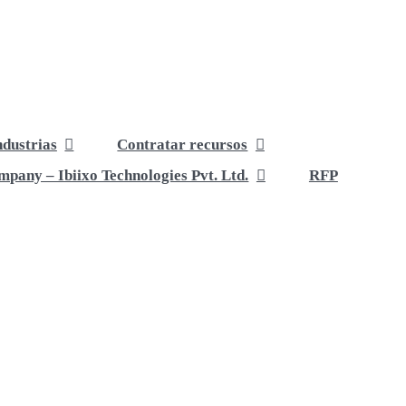
ndustrias
Contratar recursos
pany – Ibiixo Technologies Pvt. Ltd.
RFP