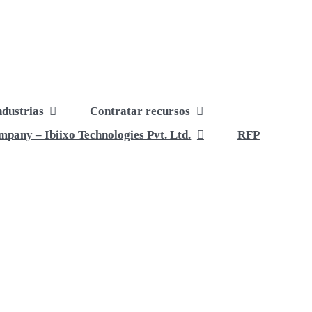
ndustrias
Contratar recursos
pany – Ibiixo Technologies Pvt. Ltd.
RFP