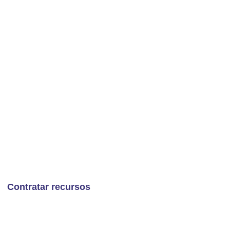
CADO DE DESARROLLO DE
LIARIO PROLIFERANTE
AR SERVICIOS DE
MO A TUS CLIENTES
e bienes raíces, permitiendo una experiencia perfecta
idad de buscar un espacio perfecto.
Contratar recursos