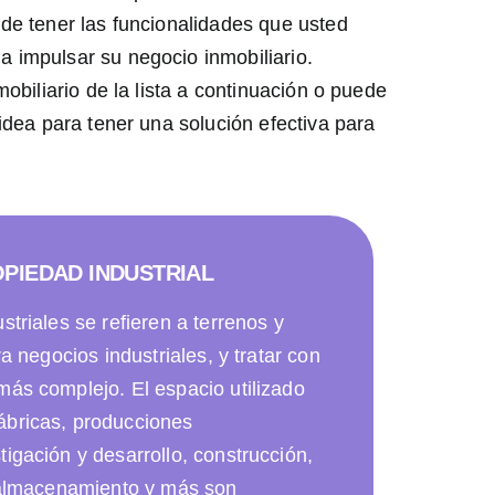
de tener las funcionalidades que usted
 impulsar su negocio inmobiliario.
mobiliario de la lista a continuación o puede
 idea para tener una solución efectiva para
OPIEDAD INDUSTRIAL
striales se refieren a terrenos y
ra negocios industriales, y tratar con
más complejo. El espacio utilizado
ábricas, producciones
igación y desarrollo, construcción,
, almacenamiento y más son