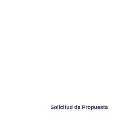
ENTRA EN UN MER
SOFTWARE INMOBI
PARA PROPORCION
EXTREMO A EXTRE
Optimice la operación de su negocio d
para el cliente al comprender su neces
Solicitud de Propuesta