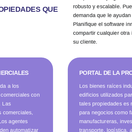
robusto y escalable. Pue
ROPIEDADES QUE
demanda que le ayudan a
Planifique el software in
compartir cualquier otra
su cliente.
MERCIALES
PORTAL DE LA PR
da a los
Los bienes raíces indu
 comerciales con
edificios utilizados pa
. Las
tales propiedades es 
s comerciales,
para negocios como f
 Los agentes
manufactureras, invest
eden automatizar
transporte, logística