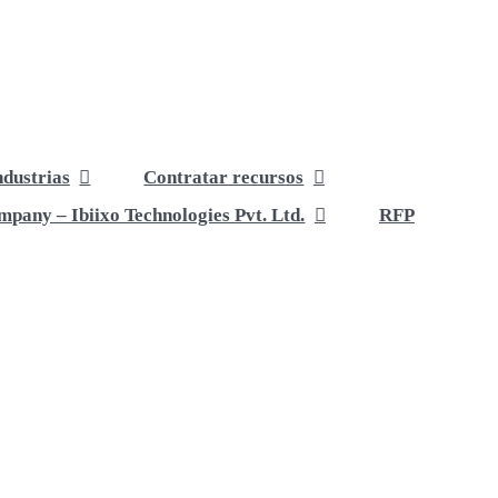
ndustrias
Contratar recursos
pany – Ibiixo Technologies Pvt. Ltd.
RFP