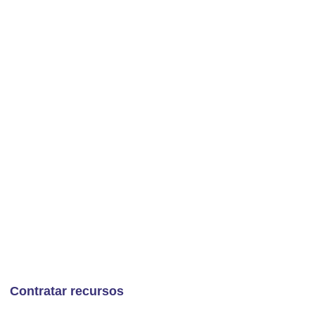
SISTEMA DE GESTIÓN DE
 OFREZCA DATOS
PLANIFICAR,
LIZAR LOS ENVÍOS
estión perfecta para logística de terceros,
res de servicios de paquetería. Impulsa su
Contratar recursos