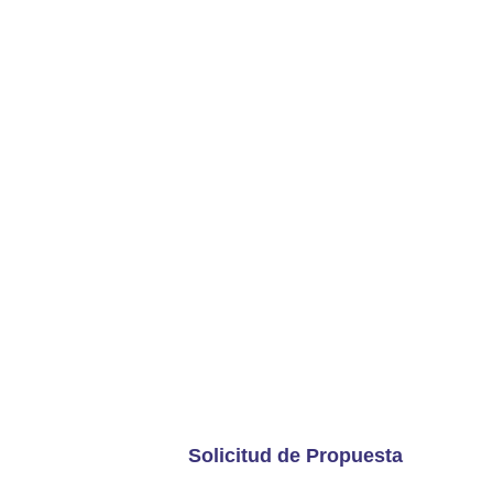
DESARROLLAR UN 
TRANSPORTE QUE
CONFIABLES PARA 
PROGRAMAR Y AGI
El software TMS le ayuda con una g
servicios de mensajería y proveedo
negocio de logística y carga.
Solicitud de Propuesta