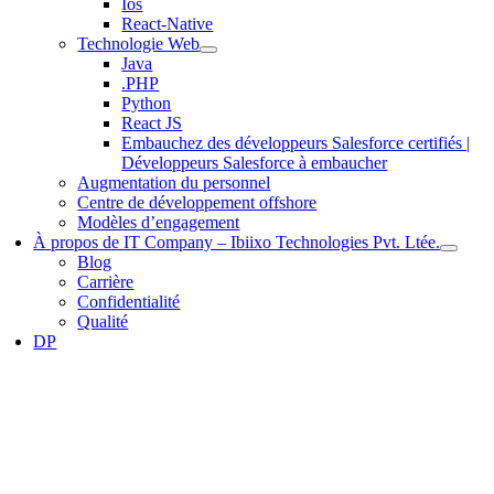
Ios
React-Native
Technologie Web
Java
.PHP
Python
React JS
Embauchez des développeurs Salesforce certifiés |
Développeurs Salesforce à embaucher
Augmentation du personnel
Centre de développement offshore
Modèles d’engagement
À propos de IT Company – Ibiixo Technologies Pvt. Ltée.
Blog
Carrière
Confidentialité
Qualité
DP