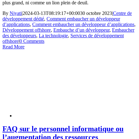
plus grand, ni comme un lion plein de deuil.
By
Niyati
|
2024-03-13T08:19:17+00:00
30 octobre 2023
|
Centre de
développement dédié
,
Comment embaucher un développeur
d’applications
,
Comment embaucher un développeur d’applications
,
Développement offshore
,
Embauche d’un développeur
,
Embaucher
des développeurs
,
La technologie
,
Services de développement
offshore
|
0 Comments
Read More
FAQ sur le personnel informatique ou
l’augmentation des ressources