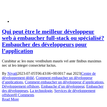
Qui peut être le meilleur développeur
web à embaucher full-stack ou spécialisé?
Embaucher des développeurs pour
l’application
Curabitur ac leo nunc vestibulum mauris vel ante finibus maximus
nec ut leo integer consectetur luctus.
By
Niyati
|
2023-07-05T06:43:06+00:00
17 mai 2023
|
Centre de
développement dédié
,
Comment embaucher un développeur
d’applications
,
Comment embaucher un développeur d’applications
,
Développement offshore
,
Embauche d’un développeur
,
Embaucher
des développeurs
,
La technologie
,
Services de développement
offshore
|
0 Comments
Read More