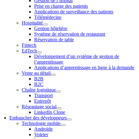
Gestion de l’hôpital
Prise en charge des patients
Applications de surveillance des patients
Télémédecine
Hospitalité
Gestion hôtelière
Système de réservation de restaurant
Réservation de table
Fintech
EdTech
Développement d’un système de gestion de
l’apprentissage
Applications d’apprentissage en ligne à la demande
Vente au détail
B2B
B2C
Chaîne logistique
Transport
Entrepôt
Réseautage social
LinkedIn Clone
Embaucher des développeurs
Technologie mobile
Androïde
Voleter