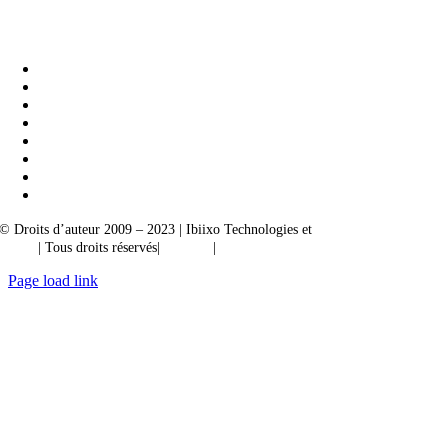
Ibiixo Business Solutions
|
Akarta Exportations
© Droits d’auteur 2009 – 2023 | Ibiixo Technologies et
société du groupe
Ibiixo
| Tous droits réservés|
Qualité
|
Confidentialité
Page load link