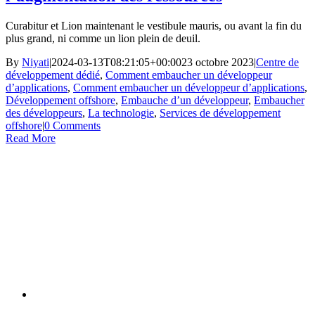
Curabitur et Lion maintenant le vestibule mauris, ou avant la fin du
plus grand, ni comme un lion plein de deuil.
By
Niyati
|
2024-03-13T08:21:05+00:00
23 octobre 2023
|
Centre de
développement dédié
,
Comment embaucher un développeur
d’applications
,
Comment embaucher un développeur d’applications
,
Développement offshore
,
Embauche d’un développeur
,
Embaucher
des développeurs
,
La technologie
,
Services de développement
offshore
|
0 Comments
Read More