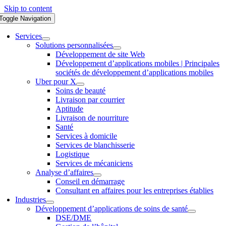
Skip to content
Toggle Navigation
Services
Solutions personnalisées
Développement de site Web
Développement d’applications mobiles | Principales
sociétés de développement d’applications mobiles
Uber pour X
Soins de beauté
Livraison par courrier
Aptitude
Livraison de nourriture
Santé
Services à domicile
Services de blanchisserie
Logistique
Services de mécaniciens
Analyse d’affaires
Conseil en démarrage
Consultant en affaires pour les entreprises établies
Industries
Développement d’applications de soins de santé
DSE/DME