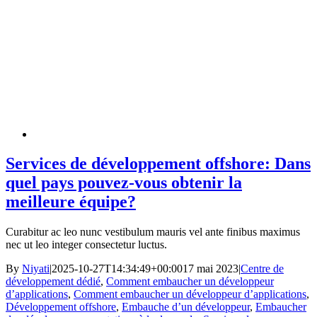
Services de développement offshore: Dans
quel pays pouvez-vous obtenir la
meilleure équipe?
Curabitur ac leo nunc vestibulum mauris vel ante finibus maximus
nec ut leo integer consectetur luctus.
By
Niyati
|
2025-10-27T14:34:49+00:00
17 mai 2023
|
Centre de
développement dédié
,
Comment embaucher un développeur
d’applications
,
Comment embaucher un développeur d’applications
,
Développement offshore
,
Embauche d’un développeur
,
Embaucher