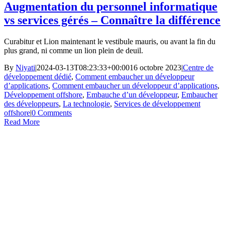
Augmentation du personnel informatique
vs services gérés – Connaître la différence
Curabitur et Lion maintenant le vestibule mauris, ou avant la fin du
plus grand, ni comme un lion plein de deuil.
By
Niyati
|
2024-03-13T08:23:33+00:00
16 octobre 2023
|
Centre de
développement dédié
,
Comment embaucher un développeur
d’applications
,
Comment embaucher un développeur d’applications
,
Développement offshore
,
Embauche d’un développeur
,
Embaucher
des développeurs
,
La technologie
,
Services de développement
offshore
|
0 Comments
Read More