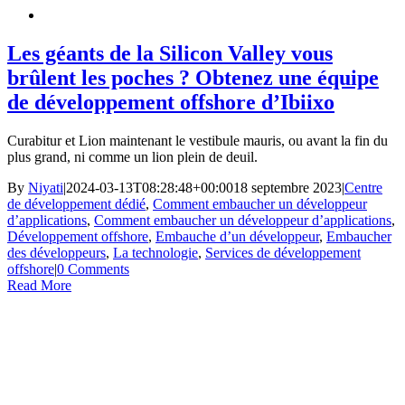
Les géants de la Silicon Valley vous
brûlent les poches ? Obtenez une équipe
de développement offshore d’Ibiixo
Curabitur et Lion maintenant le vestibule mauris, ou avant la fin du
plus grand, ni comme un lion plein de deuil.
By
Niyati
|
2024-03-13T08:28:48+00:00
18 septembre 2023
|
Centre
de développement dédié
,
Comment embaucher un développeur
d’applications
,
Comment embaucher un développeur d’applications
,
Développement offshore
,
Embauche d’un développeur
,
Embaucher
des développeurs
,
La technologie
,
Services de développement
offshore
|
0 Comments
Read More