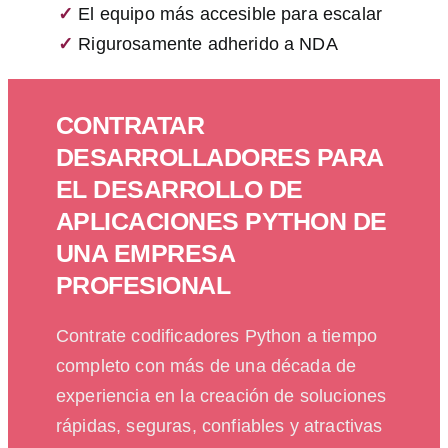
✓
El equipo más accesible para escalar
✓
Rigurosamente adherido a NDA
CONTRATAR
DESARROLLADORES PARA
EL DESARROLLO DE
APLICACIONES PYTHON DE
UNA EMPRESA
PROFESIONAL
Contrate codificadores Python a tiempo
completo con más de una década de
experiencia en la creación de soluciones
rápidas, seguras, confiables y atractivas