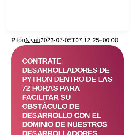
Pitón
Niyati
2023-07-05T07:12:25+00:00
Services
CONTRATE
Industrias
DESARROLLADORES DE
PYTHON DENTRO DE LAS
Contratar desarrol
72 HORAS PARA
Acerca de IT Comp
FACILITAR SU
OBSTÁCULO DE
RFP
DESARROLLO CON EL
DOMINIO DE NUESTROS
DESARROLLADORES