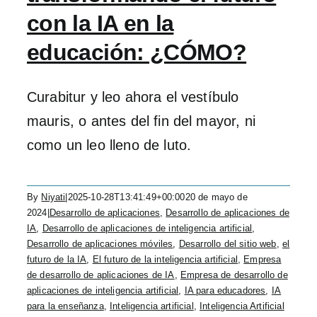
con la IA en la
educación: ¿CÓMO?
Curabitur y leo ahora el vestíbulo
mauris, o antes del fin del mayor, ni
como un leo lleno de luto.
By
Niyati
|
2025-10-28T13:41:49+00:00
20 de mayo de
2024
|
Desarrollo de aplicaciones
,
Desarrollo de aplicaciones de
IA
,
Desarrollo de aplicaciones de inteligencia artificial
,
Desarrollo de aplicaciones móviles
,
Desarrollo del sitio web
,
el
futuro de la IA
,
El futuro de la inteligencia artificial
,
Empresa
de desarrollo de aplicaciones de IA
,
Empresa de desarrollo de
aplicaciones de inteligencia artificial
,
IA para educadores
,
IA
para la enseñanza
,
Inteligencia artificial
,
Inteligencia Artificial