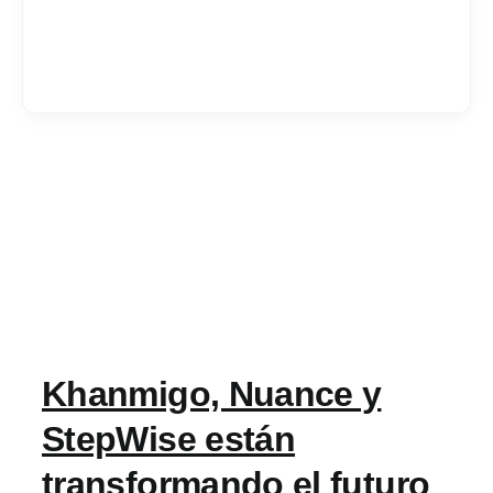
Services
Industrias
Contratar desarrol
Acerca de IT Comp
Khanmigo, Nuance y
RFP
StepWise están
transformando el futuro