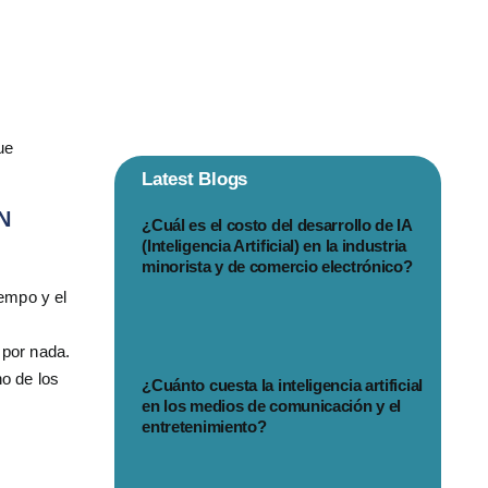
ue
Latest Blogs
N
¿Cuál es el costo del desarrollo de IA
(Inteligencia Artificial) en la industria
minorista y de comercio electrónico?
iempo y el
 por nada.
no de los
¿Cuánto cuesta la inteligencia artificial
en los medios de comunicación y el
entretenimiento?