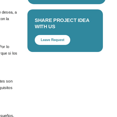
e desea, a
con la
SHARE PROJECT IDEA
WITH US
Leave Request
Por lo
rque si los
rtes son
quisitos
 sueños.