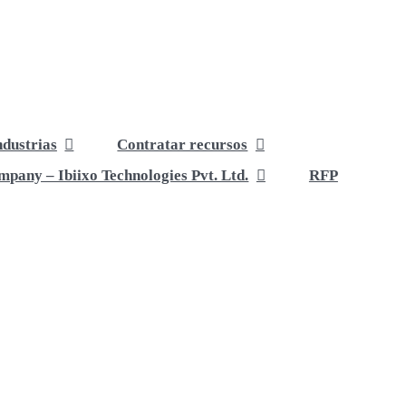
ndustrias
Contratar recursos
pany – Ibiixo Technologies Pvt. Ltd.
RFP