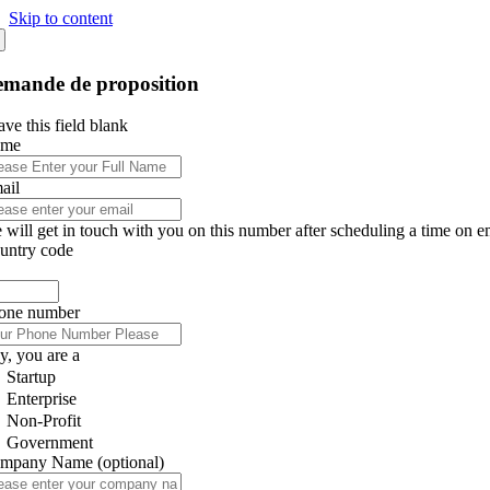
Skip to content
mande de proposition
ve this field blank
ame
ail
 will get in touch with you on this number after scheduling a time on e
untry code
one number
y, you are a
Startup
Enterprise
Non-Profit
Government
mpany Name
(optional)