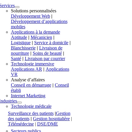
Services
Solutions personnalisées
Développement Web
|
Développement d’applications
mobiles
Applications à la demande
Aptitude
|
Mécanicien
|
Logistique
|
Service à domicile
|
Blanchisserie
|
Livraison de
nourriture
|
Soins de beauté
|
Santé
|
Livraison par courrier
Technologie immersive
Applications AR
|
Applications
VR
Analyse d’affaires
Conseil en démarrage
|
Conseil
établi
Internet Marketing
Industries
Technologie médicale
Surveillance des patients
|
Gestion
des patients
|
Gestion hospitalière
|
Télémédecine
|
DSE/DME
Secteurs publics