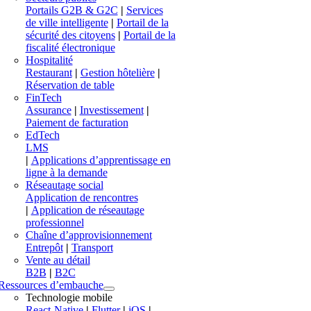
Portails G2B & G2C
|
Services
de ville intelligente
|
Portail de la
sécurité des citoyens
|
Portail de la
fiscalité électronique
Hospitalité
Restaurant
|
Gestion hôtelière
|
Réservation de table
FinTech
Assurance
|
Investissement
|
Paiement de facturation
EdTech
LMS
|
Applications d’apprentissage en
ligne à la demande
Réseautage social
Application de rencontres
|
Application de réseautage
professionnel
Chaîne d’approvisionnement
Entrepôt
|
Transport
Vente au détail
B2B
|
B2C
Ressources d’embauche
Technologie mobile
React-Native
|
Flutter
|
iOS
|