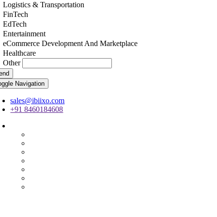
Logistics & Transportation
FinTech
EdTech
Entertainment
eCommerce Development And Marketplace
Healthcare
Other
end
oggle Navigation
sales@ibiixo.com
+91 8460184608