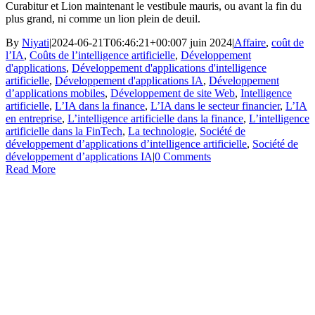
Curabitur et Lion maintenant le vestibule mauris, ou avant la fin du
plus grand, ni comme un lion plein de deuil.
By
Niyati
|
2024-06-21T06:46:21+00:00
7 juin 2024
|
Affaire
,
coût de
l’IA
,
Coûts de l’intelligence artificielle
,
Développement
d'applications
,
Développement d'applications d'intelligence
artificielle
,
Développement d'applications IA
,
Développement
d’applications mobiles
,
Développement de site Web
,
Intelligence
artificielle
,
L’IA dans la finance
,
L’IA dans le secteur financier
,
L’IA
en entreprise
,
L’intelligence artificielle dans la finance
,
L’intelligence
artificielle dans la FinTech
,
La technologie
,
Société de
développement d’applications d’intelligence artificielle
,
Société de
développement d’applications IA
|
0 Comments
Read More