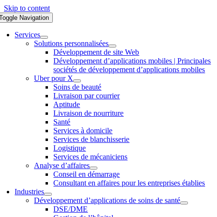
Skip to content
Toggle Navigation
Services
Solutions personnalisées
Développement de site Web
Développement d’applications mobiles | Principales
sociétés de développement d’applications mobiles
Uber pour X
Soins de beauté
Livraison par courrier
Aptitude
Livraison de nourriture
Santé
Services à domicile
Services de blanchisserie
Logistique
Services de mécaniciens
Analyse d’affaires
Conseil en démarrage
Consultant en affaires pour les entreprises établies
Industries
Développement d’applications de soins de santé
DSE/DME