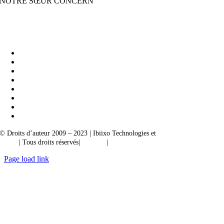
NOTRE SŒUR CONCERN
Ibiixo Business Solutions
|
Akarta Exportations
© Droits d’auteur 2009 – 2023 | Ibiixo Technologies et
société du groupe
Ibiixo
| Tous droits réservés|
Qualité
|
Confidentialité
Page load link