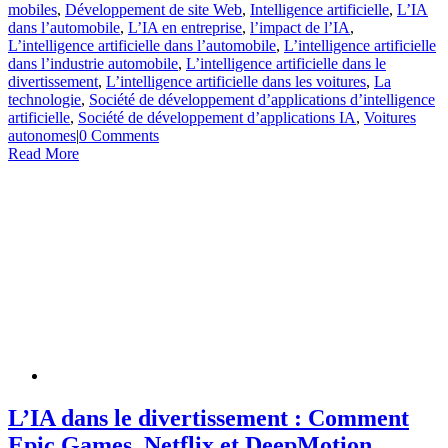
mobiles
,
Développement de site Web
,
Intelligence artificielle
,
L’IA
dans l’automobile
,
L’IA en entreprise
,
l’impact de l’IA
,
L’intelligence artificielle dans l’automobile
,
L’intelligence artificielle
dans l’industrie automobile
,
L’intelligence artificielle dans le
divertissement
,
L’intelligence artificielle dans les voitures
,
La
technologie
,
Société de développement d’applications d’intelligence
artificielle
,
Société de développement d’applications IA
,
Voitures
autonomes
|
0 Comments
Read More
L’IA dans le divertissement : Comment
Epic Games, Netflix et DeepMotion