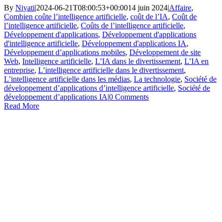
By
Niyati
|
2024-06-21T08:00:53+00:00
14 juin 2024
|
Affaire
,
Combien coûte l’intelligence artificielle
,
coût de l’IA
,
Coût de
l’intelligence artificielle
,
Coûts de l’intelligence artificielle
,
Développement d'applications
,
Développement d'applications
d'intelligence artificielle
,
Développement d'applications IA
,
Développement d’applications mobiles
,
Développement de site
Web
,
Intelligence artificielle
,
L’IA dans le divertissement
,
L’IA en
entreprise
,
L’intelligence artificielle dans le divertissement
,
L’intelligence artificielle dans les médias
,
La technologie
,
Société de
développement d’applications d’intelligence artificielle
,
Société de
développement d’applications IA
|
0 Comments
Read More