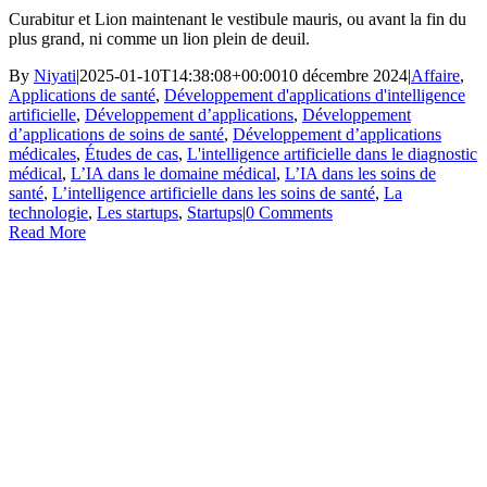
Curabitur et Lion maintenant le vestibule mauris, ou avant la fin du
plus grand, ni comme un lion plein de deuil.
By
Niyati
|
2025-01-10T14:38:08+00:00
10 décembre 2024
|
Affaire
,
Applications de santé
,
Développement d'applications d'intelligence
artificielle
,
Développement d’applications
,
Développement
d’applications de soins de santé
,
Développement d’applications
médicales
,
Études de cas
,
L'intelligence artificielle dans le diagnostic
médical
,
L’IA dans le domaine médical
,
L’IA dans les soins de
santé
,
L’intelligence artificielle dans les soins de santé
,
La
technologie
,
Les startups
,
Startups
|
0 Comments
Read More