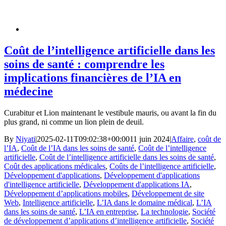
Coût de l’intelligence artificielle dans les
soins de santé : comprendre les
implications financières de l’IA en
médecine
Curabitur et Lion maintenant le vestibule mauris, ou avant la fin du
plus grand, ni comme un lion plein de deuil.
By
Niyati
|
2025-02-11T09:02:38+00:00
11 juin 2024
|
Affaire
,
coût de
l’IA
,
Coût de l’IA dans les soins de santé
,
Coût de l’intelligence
artificielle
,
Coût de l’intelligence artificielle dans les soins de santé
,
Coût des applications médicales
,
Coûts de l’intelligence artificielle
,
Développement d'applications
,
Développement d'applications
d'intelligence artificielle
,
Développement d'applications IA
,
Développement d’applications mobiles
,
Développement de site
Web
,
Intelligence artificielle
,
L’IA dans le domaine médical
,
L’IA
dans les soins de santé
,
L’IA en entreprise
,
La technologie
,
Société
de développement d’applications d’intelligence artificielle
,
Société