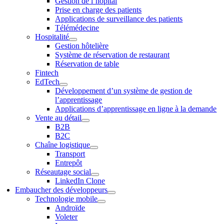
Gestion de l’hôpital
Prise en charge des patients
Applications de surveillance des patients
Télémédecine
Hospitalité
Gestion hôtelière
Système de réservation de restaurant
Réservation de table
Fintech
EdTech
Développement d’un système de gestion de
l’apprentissage
Applications d’apprentissage en ligne à la demande
Vente au détail
B2B
B2C
Chaîne logistique
Transport
Entrepôt
Réseautage social
LinkedIn Clone
Embaucher des développeurs
Technologie mobile
Androïde
Voleter