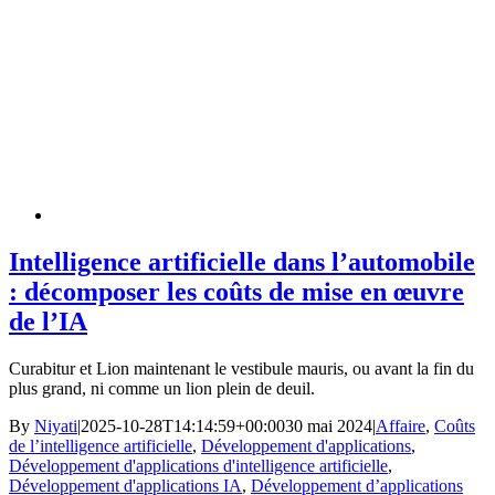
Intelligence artificielle dans l’automobile
: décomposer les coûts de mise en œuvre
de l’IA
Curabitur et Lion maintenant le vestibule mauris, ou avant la fin du
plus grand, ni comme un lion plein de deuil.
By
Niyati
|
2025-10-28T14:14:59+00:00
30 mai 2024
|
Affaire
,
Coûts
de l’intelligence artificielle
,
Développement d'applications
,
Développement d'applications d'intelligence artificielle
,
Développement d'applications IA
,
Développement d’applications