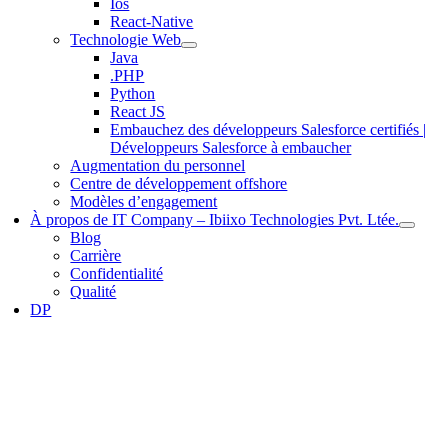
Ios
React-Native
Technologie Web
Java
.PHP
Python
React JS
Embauchez des développeurs Salesforce certifiés |
Développeurs Salesforce à embaucher
Augmentation du personnel
Centre de développement offshore
Modèles d’engagement
À propos de IT Company – Ibiixo Technologies Pvt. Ltée.
Blog
Carrière
Confidentialité
Qualité
DP