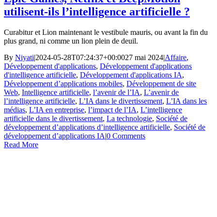
utilisent-ils l’intelligence artificielle ?
Curabitur et Lion maintenant le vestibule mauris, ou avant la fin du
plus grand, ni comme un lion plein de deuil.
By
Niyati
|
2024-05-28T07:24:37+00:00
27 mai 2024
|
Affaire
,
Développement d'applications
,
Développement d'applications
d'intelligence artificielle
,
Développement d'applications IA
,
Développement d’applications mobiles
,
Développement de site
Web
,
Intelligence artificielle
,
l’avenir de l’IA
,
L’avenir de
l’intelligence artificielle
,
L’IA dans le divertissement
,
L’IA dans les
médias
,
L’IA en entreprise
,
l’impact de l’IA
,
L’intelligence
artificielle dans le divertissement
,
La technologie
,
Société de
développement d’applications d’intelligence artificielle
,
Société de
développement d’applications IA
|
0 Comments
Read More