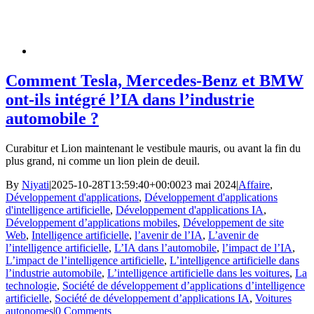
Comment Tesla, Mercedes-Benz et BMW
ont-ils intégré l’IA dans l’industrie
automobile ?
Curabitur et Lion maintenant le vestibule mauris, ou avant la fin du
plus grand, ni comme un lion plein de deuil.
By
Niyati
|
2025-10-28T13:59:40+00:00
23 mai 2024
|
Affaire
,
Développement d'applications
,
Développement d'applications
d'intelligence artificielle
,
Développement d'applications IA
,
Développement d’applications mobiles
,
Développement de site
Web
,
Intelligence artificielle
,
l’avenir de l’IA
,
L’avenir de
l’intelligence artificielle
,
L’IA dans l’automobile
,
l’impact de l’IA
,
L’impact de l’intelligence artificielle
,
L’intelligence artificielle dans
l’industrie automobile
,
L’intelligence artificielle dans les voitures
,
La
technologie
,
Société de développement d’applications d’intelligence
artificielle
,
Société de développement d’applications IA
,
Voitures
autonomes
|
0 Comments