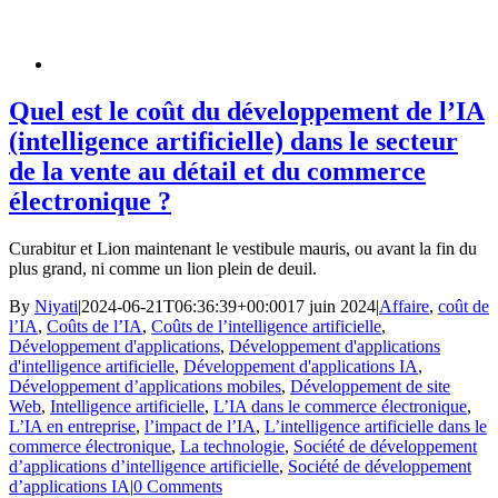
Quel est le coût du développement de l’IA
(intelligence artificielle) dans le secteur
de la vente au détail et du commerce
électronique ?
Curabitur et Lion maintenant le vestibule mauris, ou avant la fin du
plus grand, ni comme un lion plein de deuil.
By
Niyati
|
2024-06-21T06:36:39+00:00
17 juin 2024
|
Affaire
,
coût de
l’IA
,
Coûts de l’IA
,
Coûts de l’intelligence artificielle
,
Développement d'applications
,
Développement d'applications
d'intelligence artificielle
,
Développement d'applications IA
,
Développement d’applications mobiles
,
Développement de site
Web
,
Intelligence artificielle
,
L’IA dans le commerce électronique
,
L’IA en entreprise
,
l’impact de l’IA
,
L’intelligence artificielle dans le
commerce électronique
,
La technologie
,
Société de développement
d’applications d’intelligence artificielle
,
Société de développement
d’applications IA
|
0 Comments