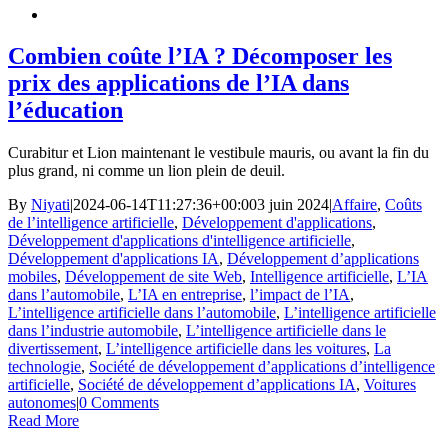
Combien coûte l’IA ? Décomposer les
prix des applications de l’IA dans
l’éducation
Curabitur et Lion maintenant le vestibule mauris, ou avant la fin du
plus grand, ni comme un lion plein de deuil.
By
Niyati
|
2024-06-14T11:27:36+00:00
3 juin 2024
|
Affaire
,
Coûts
de l’intelligence artificielle
,
Développement d'applications
,
Développement d'applications d'intelligence artificielle
,
Développement d'applications IA
,
Développement d’applications
mobiles
,
Développement de site Web
,
Intelligence artificielle
,
L’IA
dans l’automobile
,
L’IA en entreprise
,
l’impact de l’IA
,
L’intelligence artificielle dans l’automobile
,
L’intelligence artificielle
dans l’industrie automobile
,
L’intelligence artificielle dans le
divertissement
,
L’intelligence artificielle dans les voitures
,
La
technologie
,
Société de développement d’applications d’intelligence
artificielle
,
Société de développement d’applications IA
,
Voitures
autonomes
|
0 Comments
Read More