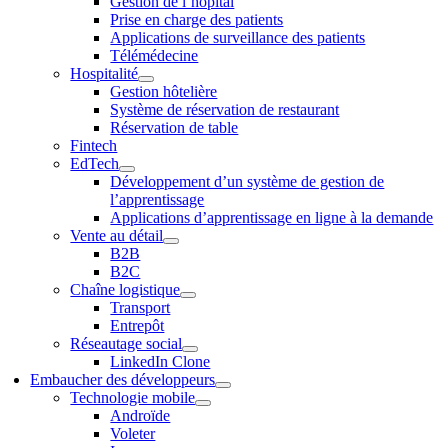
Gestion de l’hôpital
Prise en charge des patients
Applications de surveillance des patients
Télémédecine
Hospitalité
Gestion hôtelière
Système de réservation de restaurant
Réservation de table
Fintech
EdTech
Développement d’un système de gestion de
l’apprentissage
Applications d’apprentissage en ligne à la demande
Vente au détail
B2B
B2C
Chaîne logistique
Transport
Entrepôt
Réseautage social
LinkedIn Clone
Embaucher des développeurs
Technologie mobile
Androïde
Voleter