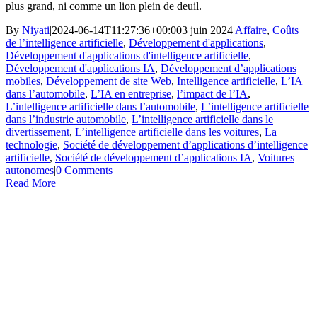
plus grand, ni comme un lion plein de deuil.
By
Niyati
|
2024-06-14T11:27:36+00:00
3 juin 2024
|
Affaire
,
Coûts
de l’intelligence artificielle
,
Développement d'applications
,
Développement d'applications d'intelligence artificielle
,
Développement d'applications IA
,
Développement d’applications
mobiles
,
Développement de site Web
,
Intelligence artificielle
,
L’IA
dans l’automobile
,
L’IA en entreprise
,
l’impact de l’IA
,
L’intelligence artificielle dans l’automobile
,
L’intelligence artificielle
dans l’industrie automobile
,
L’intelligence artificielle dans le
divertissement
,
L’intelligence artificielle dans les voitures
,
La
technologie
,
Société de développement d’applications d’intelligence
artificielle
,
Société de développement d’applications IA
,
Voitures
autonomes
|
0 Comments
Read More