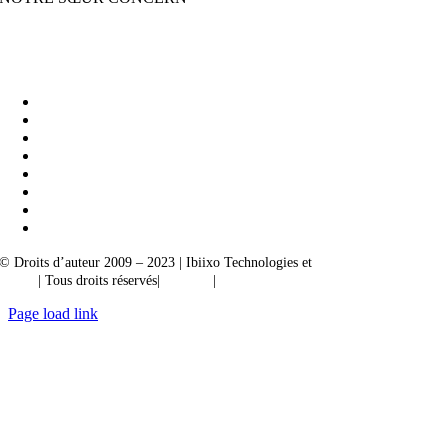
Ibiixo Business Solutions
|
Akarta Exportations
© Droits d’auteur 2009 – 2023 | Ibiixo Technologies et
société du groupe
Ibiixo
| Tous droits réservés|
Qualité
|
Confidentialité
Page load link