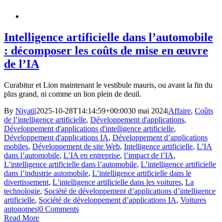
Intelligence artificielle dans l’automobile
: décomposer les coûts de mise en œuvre
de l’IA
Curabitur et Lion maintenant le vestibule mauris, ou avant la fin du
plus grand, ni comme un lion plein de deuil.
By
Niyati
|
2025-10-28T14:14:59+00:00
30 mai 2024
|
Affaire
,
Coûts
de l’intelligence artificielle
,
Développement d'applications
,
Développement d'applications d'intelligence artificielle
,
Développement d'applications IA
,
Développement d’applications
mobiles
,
Développement de site Web
,
Intelligence artificielle
,
L’IA
dans l’automobile
,
L’IA en entreprise
,
l’impact de l’IA
,
L’intelligence artificielle dans l’automobile
,
L’intelligence artificielle
dans l’industrie automobile
,
L’intelligence artificielle dans le
divertissement
,
L’intelligence artificielle dans les voitures
,
La
technologie
,
Société de développement d’applications d’intelligence
artificielle
,
Société de développement d’applications IA
,
Voitures
autonomes
|
0 Comments
Read More