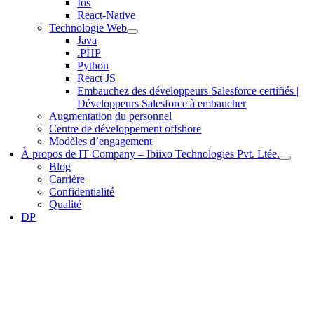
Ios
React-Native
Technologie Web
Java
.PHP
Python
React JS
Embauchez des développeurs Salesforce certifiés |
Développeurs Salesforce à embaucher
Augmentation du personnel
Centre de développement offshore
Modèles d’engagement
À propos de IT Company – Ibiixo Technologies Pvt. Ltée.
Blog
Carrière
Confidentialité
Qualité
DP