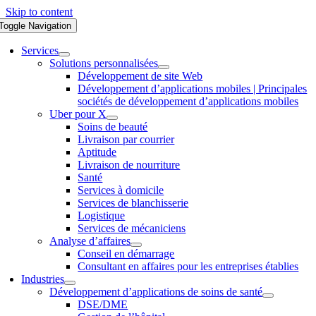
Skip to content
Toggle Navigation
Services
Solutions personnalisées
Développement de site Web
Développement d’applications mobiles | Principales
sociétés de développement d’applications mobiles
Uber pour X
Soins de beauté
Livraison par courrier
Aptitude
Livraison de nourriture
Santé
Services à domicile
Services de blanchisserie
Logistique
Services de mécaniciens
Analyse d’affaires
Conseil en démarrage
Consultant en affaires pour les entreprises établies
Industries
Développement d’applications de soins de santé
DSE/DME