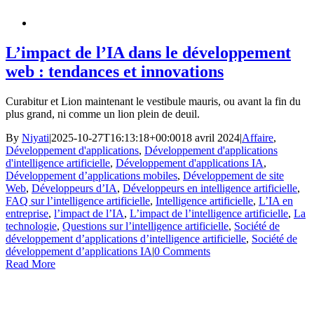
L’impact de l’IA dans le développement
web : tendances et innovations
Curabitur et Lion maintenant le vestibule mauris, ou avant la fin du
plus grand, ni comme un lion plein de deuil.
By
Niyati
|
2025-10-27T16:13:18+00:00
18 avril 2024
|
Affaire
,
Développement d'applications
,
Développement d'applications
d'intelligence artificielle
,
Développement d'applications IA
,
Développement d’applications mobiles
,
Développement de site
Web
,
Développeurs d’IA
,
Développeurs en intelligence artificielle
,
FAQ sur l’intelligence artificielle
,
Intelligence artificielle
,
L’IA en
entreprise
,
l’impact de l’IA
,
L’impact de l’intelligence artificielle
,
La
technologie
,
Questions sur l’intelligence artificielle
,
Société de
développement d’applications d’intelligence artificielle
,
Société de
développement d’applications IA
|
0 Comments
Read More