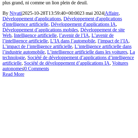
plus grand, ni comme un lion plein de deuil.
By
Niyati
|
2025-10-28T13:59:40+00:00
23 mai 2024
|
Affaire
,
Développement d'applications
,
Développement d'applications
d'intelligence artificielle
,
Développement d'applications IA
,
Développement d’applications mobiles
,
Développement de site
Web
,
Intelligence artificielle
,
l’avenir de l’IA
,
L’avenir de
l’intelligence artificielle
,
L’IA dans l’automobile
,
l’impact de l’IA
,
L’impact de l’intelligence artificielle
,
L’intelligence artificielle dans
l’industrie automobile
,
L’intelligence artificielle dans les voitures
,
La
technologie
,
Société de développement d’applications d’intelligence
artificielle
,
Société de développement d’applications IA
,
Voitures
autonomes
|
0 Comments
Read More