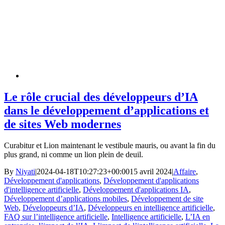
Le rôle crucial des développeurs d’IA
dans le développement d’applications et
de sites Web modernes
Curabitur et Lion maintenant le vestibule mauris, ou avant la fin du
plus grand, ni comme un lion plein de deuil.
By
Niyati
|
2024-04-18T10:27:23+00:00
15 avril 2024
|
Affaire
,
Développement d'applications
,
Développement d'applications
d'intelligence artificielle
,
Développement d'applications IA
,
Développement d’applications mobiles
,
Développement de site
Web
,
Développeurs d’IA
,
Développeurs en intelligence artificielle
,
FAQ sur l’intelligence artificielle
,
Intelligence artificielle
,
L’IA en