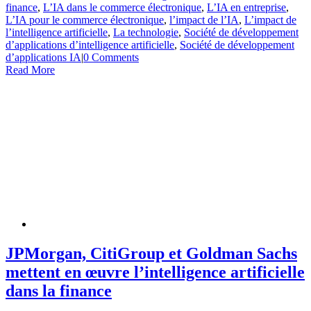
finance
,
L’IA dans le commerce électronique
,
L’IA en entreprise
,
L’IA pour le commerce électronique
,
l’impact de l’IA
,
L’impact de
l’intelligence artificielle
,
La technologie
,
Société de développement
d’applications d’intelligence artificielle
,
Société de développement
d’applications IA
|
0 Comments
Read More
JPMorgan, CitiGroup et Goldman Sachs
mettent en œuvre l’intelligence artificielle
dans la finance