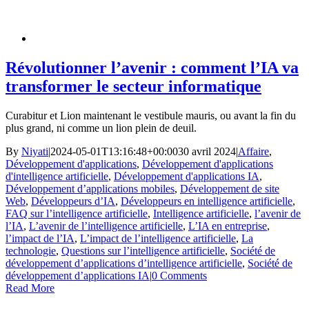
Révolutionner l’avenir : comment l’IA va
transformer le secteur informatique
Curabitur et Lion maintenant le vestibule mauris, ou avant la fin du
plus grand, ni comme un lion plein de deuil.
By
Niyati
|
2024-05-01T13:16:48+00:00
30 avril 2024
|
Affaire
,
Développement d'applications
,
Développement d'applications
d'intelligence artificielle
,
Développement d'applications IA
,
Développement d’applications mobiles
,
Développement de site
Web
,
Développeurs d’IA
,
Développeurs en intelligence artificielle
,
FAQ sur l’intelligence artificielle
,
Intelligence artificielle
,
l’avenir de
l’IA
,
L’avenir de l’intelligence artificielle
,
L’IA en entreprise
,
l’impact de l’IA
,
L’impact de l’intelligence artificielle
,
La
technologie
,
Questions sur l’intelligence artificielle
,
Société de
développement d’applications d’intelligence artificielle
,
Société de
développement d’applications IA
|
0 Comments
Read More