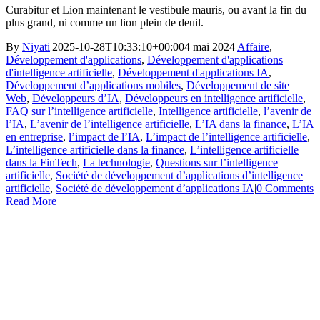
Curabitur et Lion maintenant le vestibule mauris, ou avant la fin du
plus grand, ni comme un lion plein de deuil.
By
Niyati
|
2025-10-28T10:33:10+00:00
4 mai 2024
|
Affaire
,
Développement d'applications
,
Développement d'applications
d'intelligence artificielle
,
Développement d'applications IA
,
Développement d’applications mobiles
,
Développement de site
Web
,
Développeurs d’IA
,
Développeurs en intelligence artificielle
,
FAQ sur l’intelligence artificielle
,
Intelligence artificielle
,
l’avenir de
l’IA
,
L’avenir de l’intelligence artificielle
,
L’IA dans la finance
,
L’IA
en entreprise
,
l’impact de l’IA
,
L’impact de l’intelligence artificielle
,
L’intelligence artificielle dans la finance
,
L’intelligence artificielle
dans la FinTech
,
La technologie
,
Questions sur l’intelligence
artificielle
,
Société de développement d’applications d’intelligence
artificielle
,
Société de développement d’applications IA
|
0 Comments
Read More