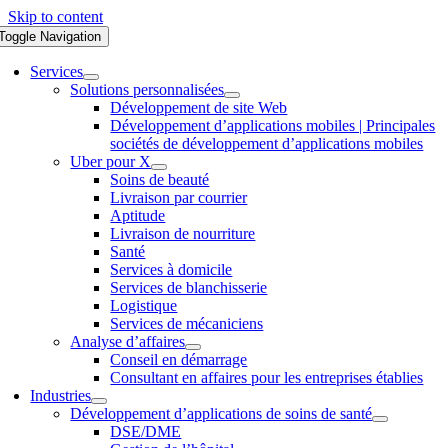
Skip to content
Toggle Navigation
Services
Solutions personnalisées
Développement de site Web
Développement d’applications mobiles | Principales
sociétés de développement d’applications mobiles
Uber pour X
Soins de beauté
Livraison par courrier
Aptitude
Livraison de nourriture
Santé
Services à domicile
Services de blanchisserie
Logistique
Services de mécaniciens
Analyse d’affaires
Conseil en démarrage
Consultant en affaires pour les entreprises établies
Industries
Développement d’applications de soins de santé
DSE/DME