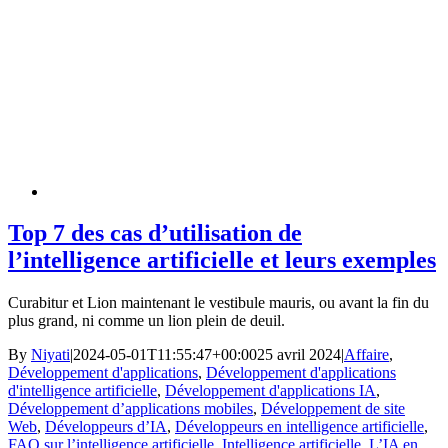
Top 7 des cas d’utilisation de
l’intelligence artificielle et leurs exemples
Curabitur et Lion maintenant le vestibule mauris, ou avant la fin du
plus grand, ni comme un lion plein de deuil.
By
Niyati
|
2024-05-01T11:55:47+00:00
25 avril 2024
|
Affaire
,
Développement d'applications
,
Développement d'applications
d'intelligence artificielle
,
Développement d'applications IA
,
Développement d’applications mobiles
,
Développement de site
Web
,
Développeurs d’IA
,
Développeurs en intelligence artificielle
,
FAQ sur l’intelligence artificielle
,
Intelligence artificielle
,
L’IA en