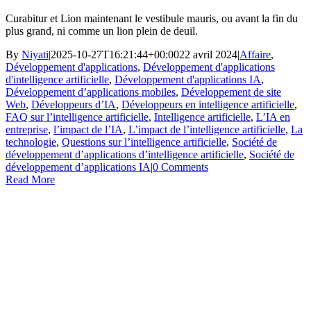
Curabitur et Lion maintenant le vestibule mauris, ou avant la fin du
plus grand, ni comme un lion plein de deuil.
By
Niyati
|
2025-10-27T16:21:44+00:00
22 avril 2024
|
Affaire
,
Développement d'applications
,
Développement d'applications
d'intelligence artificielle
,
Développement d'applications IA
,
Développement d’applications mobiles
,
Développement de site
Web
,
Développeurs d’IA
,
Développeurs en intelligence artificielle
,
FAQ sur l’intelligence artificielle
,
Intelligence artificielle
,
L’IA en
entreprise
,
l’impact de l’IA
,
L’impact de l’intelligence artificielle
,
La
technologie
,
Questions sur l’intelligence artificielle
,
Société de
développement d’applications d’intelligence artificielle
,
Société de
développement d’applications IA
|
0 Comments
Read More