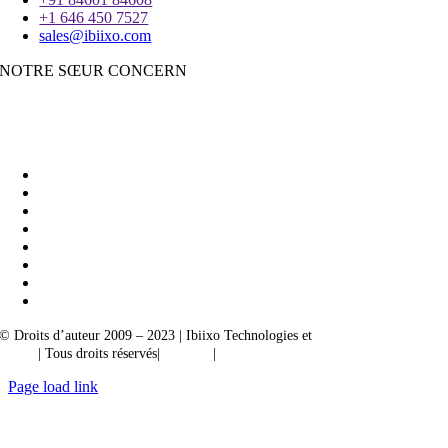
+1 646 450 7527
sales@ibiixo.com
NOTRE SŒUR CONCERN
Ibiixo Business Solutions
|
Akarta Exportations
© Droits d’auteur 2009 – 2023 | Ibiixo Technologies et
société du groupe
Ibiixo
| Tous droits réservés|
Qualité
|
Confidentialité
Page load link