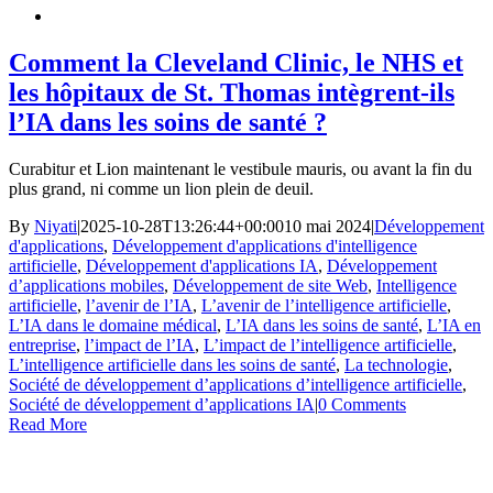
Comment la Cleveland Clinic, le NHS et
les hôpitaux de St. Thomas intègrent-ils
l’IA dans les soins de santé ?
Curabitur et Lion maintenant le vestibule mauris, ou avant la fin du
plus grand, ni comme un lion plein de deuil.
By
Niyati
|
2025-10-28T13:26:44+00:00
10 mai 2024
|
Développement
d'applications
,
Développement d'applications d'intelligence
artificielle
,
Développement d'applications IA
,
Développement
d’applications mobiles
,
Développement de site Web
,
Intelligence
artificielle
,
l’avenir de l’IA
,
L’avenir de l’intelligence artificielle
,
L’IA dans le domaine médical
,
L’IA dans les soins de santé
,
L’IA en
entreprise
,
l’impact de l’IA
,
L’impact de l’intelligence artificielle
,
L’intelligence artificielle dans les soins de santé
,
La technologie
,
Société de développement d’applications d’intelligence artificielle
,
Société de développement d’applications IA
|
0 Comments
Read More