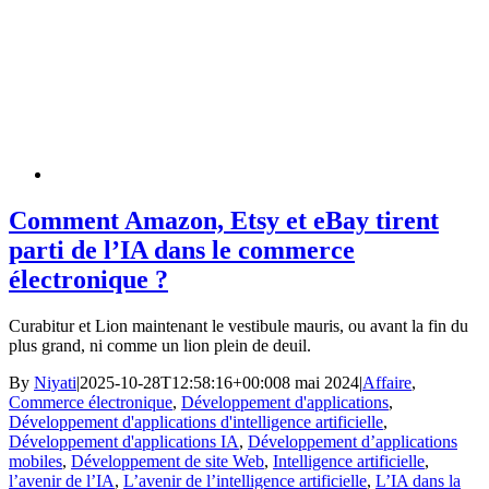
Comment Amazon, Etsy et eBay tirent
parti de l’IA dans le commerce
électronique ?
Curabitur et Lion maintenant le vestibule mauris, ou avant la fin du
plus grand, ni comme un lion plein de deuil.
By
Niyati
|
2025-10-28T12:58:16+00:00
8 mai 2024
|
Affaire
,
Commerce électronique
,
Développement d'applications
,
Développement d'applications d'intelligence artificielle
,
Développement d'applications IA
,
Développement d’applications
mobiles
,
Développement de site Web
,
Intelligence artificielle
,
l’avenir de l’IA
,
L’avenir de l’intelligence artificielle
,
L’IA dans la