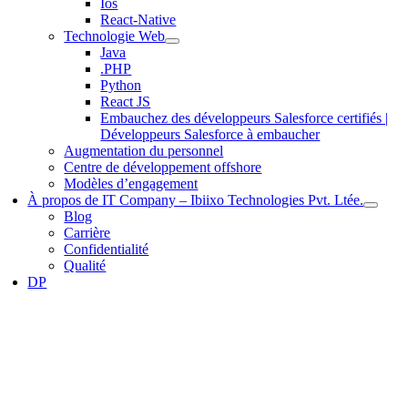
Ios
React-Native
Technologie Web
Java
.PHP
Python
React JS
Embauchez des développeurs Salesforce certifiés |
Développeurs Salesforce à embaucher
Augmentation du personnel
Centre de développement offshore
Modèles d’engagement
À propos de IT Company – Ibiixo Technologies Pvt. Ltée.
Blog
Carrière
Confidentialité
Qualité
DP