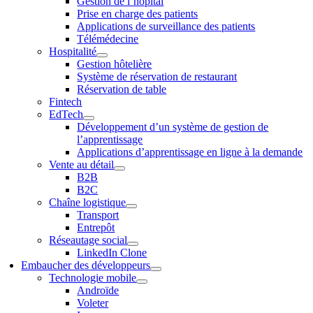
Gestion de l’hôpital
Prise en charge des patients
Applications de surveillance des patients
Télémédecine
Hospitalité
Gestion hôtelière
Système de réservation de restaurant
Réservation de table
Fintech
EdTech
Développement d’un système de gestion de
l’apprentissage
Applications d’apprentissage en ligne à la demande
Vente au détail
B2B
B2C
Chaîne logistique
Transport
Entrepôt
Réseautage social
LinkedIn Clone
Embaucher des développeurs
Technologie mobile
Androïde
Voleter