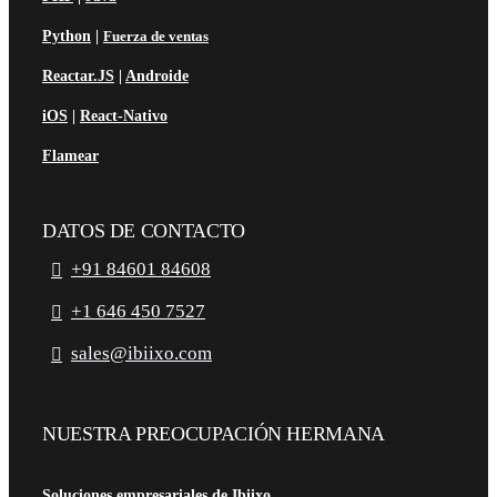
Python
|
Fuerza de ventas
Reactar.JS
|
Androide
iOS
|
React-Nativo
Flamear
DATOS DE CONTACTO
+91 84601 84608
+1 646 450 7527
sales@ibiixo.com
NUESTRA PREOCUPACIÓN HERMANA
Soluciones empresariales de Ibiixo