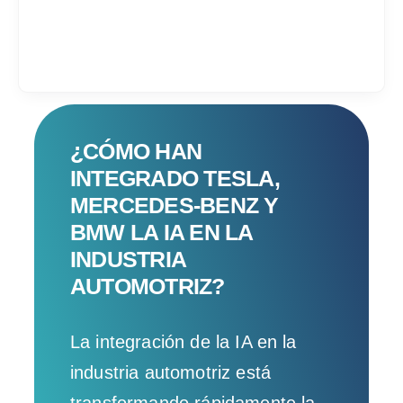
Services
¿CÓMO HAN
INTEGRADO TESLA,
Industrias
MERCEDES-BENZ Y
BMW LA IA EN LA
Contratar desarrol
INDUSTRIA
Acerca de IT Comp
AUTOMOTRIZ?
RFP
La integración de la IA en la
industria automotriz está