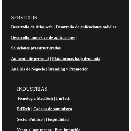
SERVICIOS
Desarrollo de sitios web
|
Desarrollo de aplicaciones móviles
Desarrollo inmersivo de aplicaciones
|
Soluciones preestructuradas
Aumento de personal
|
Plataformas bajo demanda
Análisis de Negocio
|
Branding y Promoción
INDUSTRIAS
Tecnología MedTech
|
FinTech
EdTech
|
Cadena de suministro
Sector Público
|
Hospitalidad
Venta al por menor
|
Bien inmueble