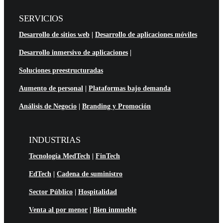
SERVICIOS
Desarrollo de sitios web
|
Desarrollo de aplicaciones móviles
Desarrollo inmersivo de aplicaciones
|
Soluciones preestructuradas
Aumento de personal
|
Plataformas bajo demanda
Análisis de Negocio
|
Branding y Promoción
INDUSTRIAS
Tecnología MedTech
|
FinTech
EdTech
|
Cadena de suministro
Sector Público
|
Hospitalidad
Venta al por menor
|
Bien inmueble