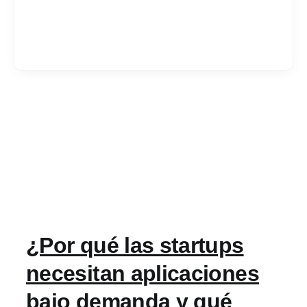
Services
Industrias
Contratar desarrol
Acerca de IT Comp
¿Por qué las startups
RFP
necesitan aplicaciones
bajo demanda y qué