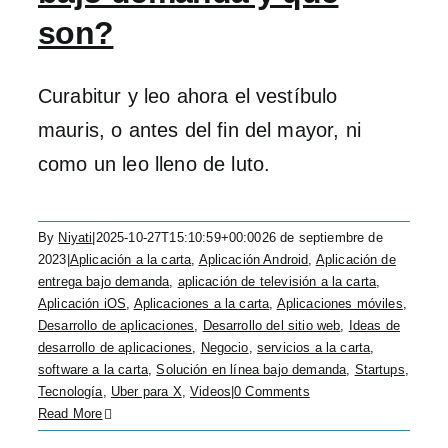
son?
Curabitur y leo ahora el vestíbulo
mauris, o antes del fin del mayor, ni
como un leo lleno de luto.
By
Niyati
|
2025-10-27T15:10:59+00:00
26 de septiembre de
2023
|
Aplicación a la carta
,
Aplicación Android
,
Aplicación de
entrega bajo demanda
,
aplicación de televisión a la carta
,
Aplicación iOS
,
Aplicaciones a la carta
,
Aplicaciones móviles
,
Desarrollo de aplicaciones
,
Desarrollo del sitio web
,
Ideas de
desarrollo de aplicaciones
,
Negocio
,
servicios a la carta
,
software a la carta
,
Solución en línea bajo demanda
,
Startups
,
Tecnología
,
Uber para X
,
Videos
|
0 Comments
Read More