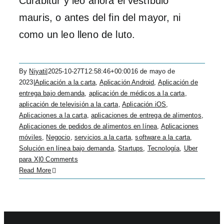
Curabitur y leo ahora el vestíbulo
mauris, o antes del fin del mayor, ni
como un leo lleno de luto.
By
Niyati
|
2025-10-27T12:58:46+00:00
16 de mayo de
2023
|
Aplicación a la carta
,
Aplicación Android
,
Aplicación de
entrega bajo demanda
,
aplicación de médicos a la carta
,
aplicación de televisión a la carta
,
Aplicación iOS
,
Aplicaciones a la carta
,
aplicaciones de entrega de alimentos
,
Aplicaciones de pedidos de alimentos en línea
,
Aplicaciones
móviles
,
Negocio
,
servicios a la carta
,
software a la carta
,
Solución en línea bajo demanda
,
Startups
,
Tecnología
,
Uber
para X
|
0 Comments
Read More