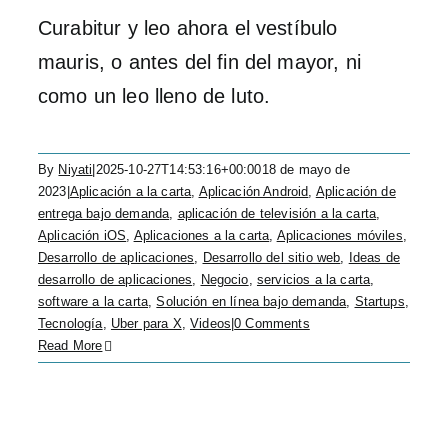
Curabitur y leo ahora el vestíbulo
mauris, o antes del fin del mayor, ni
como un leo lleno de luto.
By
Niyati
|
2025-10-27T14:53:16+00:00
18 de mayo de
2023
|
Aplicación a la carta
,
Aplicación Android
,
Aplicación de
entrega bajo demanda
,
aplicación de televisión a la carta
,
Aplicación iOS
,
Aplicaciones a la carta
,
Aplicaciones móviles
,
Desarrollo de aplicaciones
,
Desarrollo del sitio web
,
Ideas de
desarrollo de aplicaciones
,
Negocio
,
servicios a la carta
,
software a la carta
,
Solución en línea bajo demanda
,
Startups
,
Tecnología
,
Uber para X
,
Videos
|
0 Comments
Read More