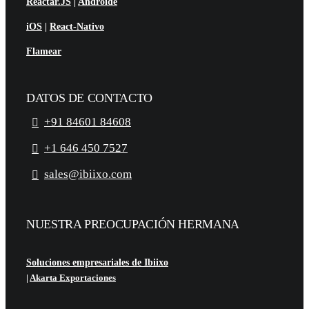
Reactar.JS
|
Androide
iOS
|
React-Nativo
Flamear
DATOS DE CONTACTO
+91 84601 84608
+1 646 450 7527
sales@ibiixo.com
NUESTRA PREOCUPACIÓN HERMANA
Soluciones empresariales de Ibiixo
|
Akarta Exportaciones