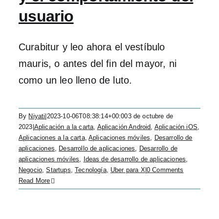
usuario
Curabitur y leo ahora el vestíbulo
mauris, o antes del fin del mayor, ni
como un leo lleno de luto.
By
Niyati
|
2023-10-06T08:38:14+00:00
3 de octubre de
2023
|
Aplicación a la carta
,
Aplicación Android
,
Aplicación iOS
,
Aplicaciones a la carta
,
Aplicaciones móviles
,
Desarrollo de
aplicaciones
,
Desarrollo de aplicaciones
,
Desarrollo de
aplicaciones móviles
,
Ideas de desarrollo de aplicaciones
,
Negocio
,
Startups
,
Tecnología
,
Uber para X
|
0 Comments
Read More