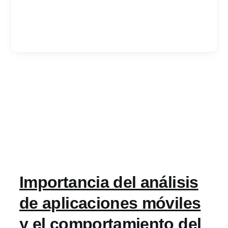
Services
Industrias
Contratar desarrol
Acerca de IT Comp
Importancia del análisis
RFP
de aplicaciones móviles
y el comportamiento del