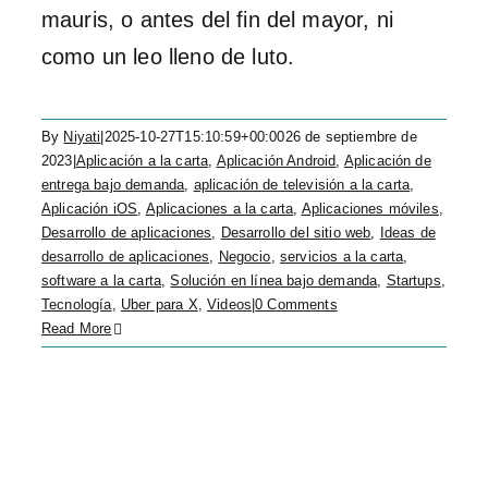
mauris, o antes del fin del mayor, ni
como un leo lleno de luto.
By
Niyati
|
2025-10-27T15:10:59+00:00
26 de septiembre de
2023
|
Aplicación a la carta
,
Aplicación Android
,
Aplicación de
entrega bajo demanda
,
aplicación de televisión a la carta
,
Aplicación iOS
,
Aplicaciones a la carta
,
Aplicaciones móviles
,
Desarrollo de aplicaciones
,
Desarrollo del sitio web
,
Ideas de
desarrollo de aplicaciones
,
Negocio
,
servicios a la carta
,
software a la carta
,
Solución en línea bajo demanda
,
Startups
,
Tecnología
,
Uber para X
,
Videos
|
0 Comments
Read More