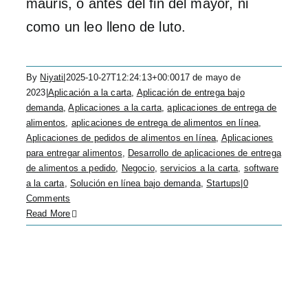
mauris, o antes del fin del mayor, ni
como un leo lleno de luto.
By
Niyati
|
2025-10-27T12:24:13+00:00
17 de mayo de
2023
|
Aplicación a la carta
,
Aplicación de entrega bajo
demanda
,
Aplicaciones a la carta
,
aplicaciones de entrega de
alimentos
,
aplicaciones de entrega de alimentos en línea
,
Aplicaciones de pedidos de alimentos en línea
,
Aplicaciones
para entregar alimentos
,
Desarrollo de aplicaciones de entrega
de alimentos a pedido
,
Negocio
,
servicios a la carta
,
software
a la carta
,
Solución en línea bajo demanda
,
Startups
|
0
Comments
Read More