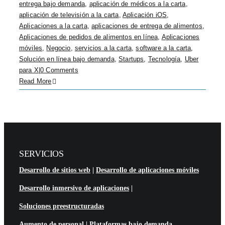
entrega bajo demanda
,
aplicación de médicos a la carta
,
aplicación de televisión a la carta
,
Aplicación iOS
,
Aplicaciones a la carta
,
aplicaciones de entrega de alimentos
,
Aplicaciones de pedidos de alimentos en línea
,
Aplicaciones
móviles
,
Negocio
,
servicios a la carta
,
software a la carta
,
Solución en línea bajo demanda
,
Startups
,
Tecnología
,
Uber
para X
|
0 Comments
Read More
SERVICIOS
Desarrollo de sitios web
|
Desarrollo de aplicaciones móviles
Desarrollo inmersivo de aplicaciones
|
Soluciones preestructuradas
Aumento de personal
|
Plataformas bajo demanda