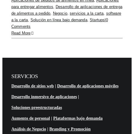
Aplicaciones de pedidos de alimentos en línea
,
Aplicaciones
para entregar alimentos
,
Desarrollo de aplicaciones de entrega
de alimentos a pedido
,
Negocio
,
servicios a la carta
,
software
a la carta
,
Solución en línea bajo demanda
,
Startups
|
0
Comments
Read More
SERVICIOS
Desarrollo de sitios web
|
Desarrollo de aplicaciones móviles
Desarrollo inmersivo de aplicaciones
|
Soluciones preestructuradas
Aumento de personal
|
Plataformas bajo demanda
Análisis de Negocio
|
Branding y Promoción