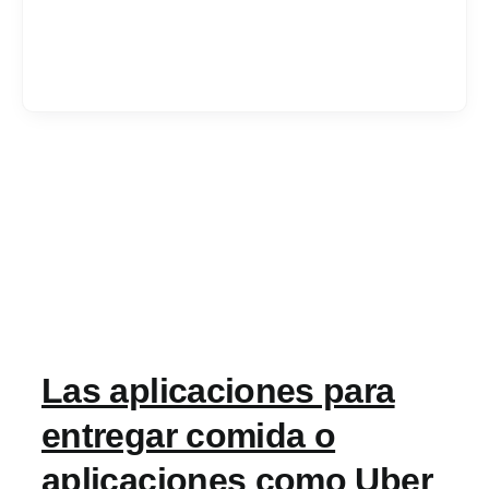
Services
Industrias
Contratar desarrol
Acerca de IT Comp
Las aplicaciones para
RFP
entregar comida o
aplicaciones como Uber