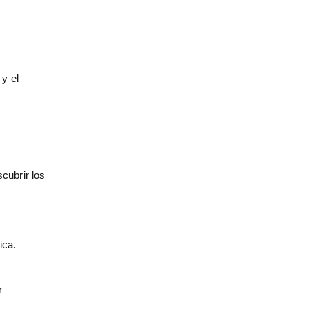
 y el
cubrir los
ica.
r