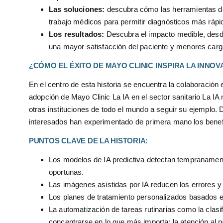
Las soluciones:
descubra cómo las herramientas de i
trabajo médicos para permitir diagnósticos más rápi
Los resultados:
Descubra el impacto medible, desde
una mayor satisfacción del paciente y menores carg
¿CÓMO EL ÉXITO DE MAYO CLINIC INSPIRA LA INNOV
En el centro de esta historia se encuentra la colaboración
adopción de Mayo Clinic
La IA en el sector sanitario
La IA 
otras instituciones de todo el mundo a seguir su ejemplo.
interesados han experimentado de primera mano los benefi
PUNTOS CLAVE DE LA HISTORIA:
Los modelos de IA predictiva detectan tempranamente 
oportunas.
Las imágenes asistidas por IA reducen los errores y
Los planes de tratamiento personalizados basados en 
La automatización de tareas rutinarias como la clasi
concentrarse en lo que más importa: la atención al p