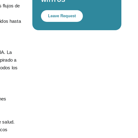
 flujos de
Leave Request
idos hasta
IA. La
pirado a
todos los
ones
e salud.
icos