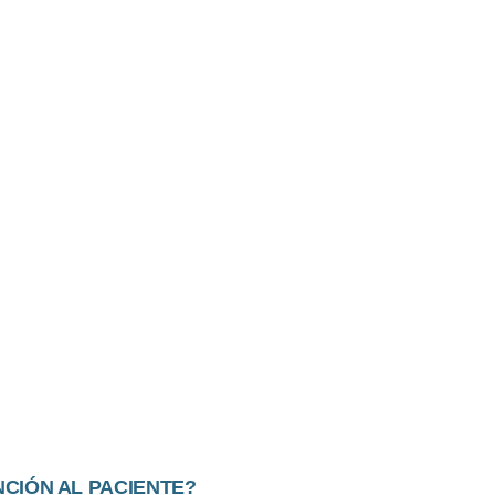
A ATENCIÓN MÉDICA:
C SALVA VIDAS CON
FICIAL EN EL DIAGNÓSTICO
 un cambio radical, impulsado por el poder
l (IA) en el diagnóstico médico.
CIÓN AL PACIENTE?