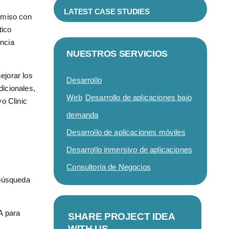
LATEST CASE STUDIES
omiso con
tico
encia
NUESTROS SERVICIOS
ejorar los
Desarrollo
icionales,
Web
Desarrollo de aplicaciones bajo
yo Clinic
demanda
Desarrollo de aplicaciones móviles
Desarrollo inmersivo de aplicaciones
Consultoría de Negocios
 búsqueda
A para
SHARE PROJECT IDEA
WITH US