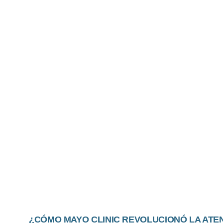
TRANSFORMANDO L
¿CÓMO MAYO CLINI
INTELIGENCIA ARTI
MÉDICO?
La atención médica está experimentando
transformador de la inteligencia artificia
¿CÓMO MAYO CLINIC REVOLUCIONÓ LA ATEN