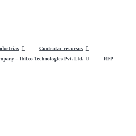
ndustrias
Contratar recursos
pany – Ibiixo Technologies Pvt. Ltd.
RFP