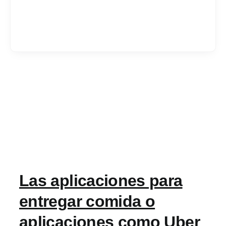
Services
Industrias
Contratar desarrol
Acerca de IT Comp
Las aplicaciones para
RFP
entregar comida o
aplicaciones como Uber